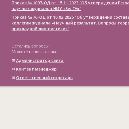
Приказ № 1097-ОД от 15.11.2023 "Об утверждении Рег
научных журналов НИУ «БелГУ»"
Приказ № 76-ОД от 10.02.2026 "Об утверждении соста
коллегии журнала «Научный результат. Вопросы теор
прикладной лингвистики»"
Остались вопросы?
Можете написать нам:
✉
Администратор сайта
✉
Контент менеджер
✉
Ответственный cекретарь