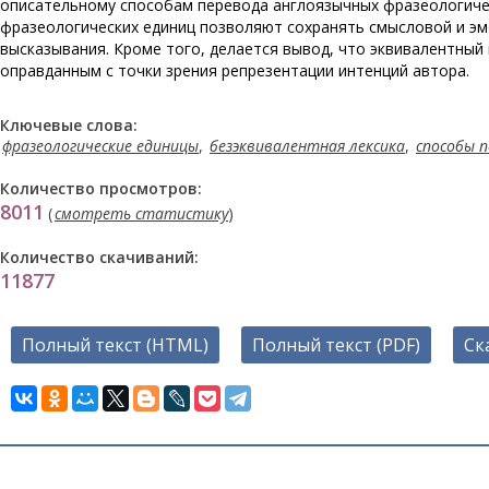
описательному способам перевода англоязычных фразеологичес
фразеологических единиц позволяют сохранять смысловой и эм
высказывания. Кроме того, делается вывод, что эквивалентный
оправданным с точки зрения репрезентации интенций автора.
Ключевые слова:
фразеологические единицы
,
безэквивалентная лексика
,
способы 
Количество просмотров:
8011
(
смотреть статистику
)
Количество скачиваний:
11877
Полный текст (HTML)
Полный текст (PDF)
Ск