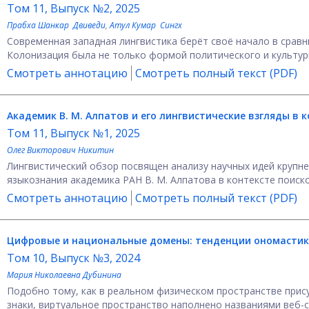
Том 11, Выпуск №2, 2025
Прабха Шанкар Двиведи
,
Атул Кумар Сингх
Современная западная лингвистика берёт своё начало в срав
Колонизация была не только формой политического и культурн
Смотреть аннотацию
Смотреть полный текст (PDF)
Академик В. М. Алпатов и его лингвистические взгляды
в к
Том 11, Выпуск №1, 2025
Олег Викторович Никитин
Лингвистический обзор посвящен анализу научных идей крупне
языкознания академика РАН В. М. Алпатова в контексте поисков
Смотреть аннотацию
Смотреть полный текст (PDF)
Цифровые и национальные домены: тенденции ономастик
Том 10, Выпуск №3, 2024
Мария Николаевна Дубинина
Подобно тому, как в реальном физическом пространстве прису
знаки, виртуальное пространство наполнено названиями веб