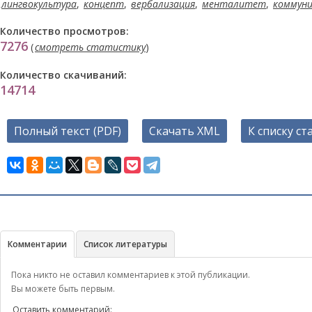
лингвокультура
,
концепт
,
вербализация
,
менталитет
,
коммуни
Количество просмотров:
7276
(
смотреть статистику
)
Количество скачиваний:
14714
Полный текст (PDF)
Скачать XML
К списку ст
Комментарии
Список литературы
Пока никто не оставил комментариев к этой публикации.
Вы можете быть первым.
Оставить комментарий: