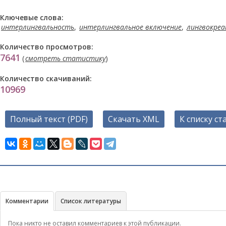
Ключевые слова:
интерлингвальность
,
интерлингвальное включение
,
лингвокре
Количество просмотров:
7641
(
смотреть статистику
)
Количество скачиваний:
10969
Полный текст (PDF)
Скачать XML
К списку ст
Комментарии
Список литературы
Пока никто не оставил комментариев к этой публикации.