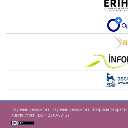
Научный результат. Научный результат. Вопросы теорети
лингвистики (ISSN 2313-8912)