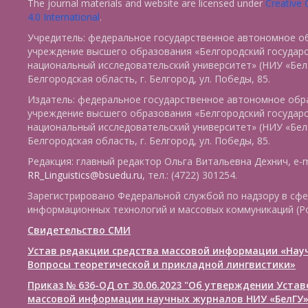
The journal materials and website are licensed under
Creative
4.0 International
.
Учредитель: федеральное государственное автономное о
учреждение высшего образования «Белгородский государ
национальный исследовательский университет» (НИУ «БелГ
Белгородская область, г. Белгород, ул. Победы, 85.
Издатель: федеральное государственное автономное обр
учреждение высшего образования «Белгородский государ
национальный исследовательский университет» (НИУ «БелГ
Белгородская область, г. Белгород, ул. Победы, 85.
Редакция: главный редактор Ольга Витальевна Дехнич, e-m
RR_Linguistics@bsuedu.ru
, тел.: (4722) 301254.
Зарегистрировано Федеральной службой по надзору в сфе
информационных технологий и массовых коммуникаций (Р
Свидетельство СМИ
Устав редакции средства массовой информации «Нау
Вопросы теоретической и прикладной лингвистики»
Приказ № 636-ОД от 30.06.2023 "Об утверждении Уста
массовой информации научных журналов НИУ «БелГУ