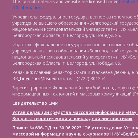
The journal materials and website are licensed under
Creative
4.0 International
.
Учредитель: федеральное государственное автономное о
учреждение высшего образования «Белгородский государ
национальный исследовательский университет» (НИУ «БелГ
Белгородская область, г. Белгород, ул. Победы, 85.
Издатель: федеральное государственное автономное обр
учреждение высшего образования «Белгородский государ
национальный исследовательский университет» (НИУ «БелГ
Белгородская область, г. Белгород, ул. Победы, 85.
Редакция: главный редактор Ольга Витальевна Дехнич, e-m
RR_Linguistics@bsuedu.ru
, тел.: (4722) 301254.
Зарегистрировано Федеральной службой по надзору в сфе
информационных технологий и массовых коммуникаций (Р
Свидетельство СМИ
Устав редакции средства массовой информации «Нау
Вопросы теоретической и прикладной лингвистики»
Приказ № 636-ОД от 30.06.2023 "Об утверждении Уста
массовой информации научных журналов НИУ «БелГУ