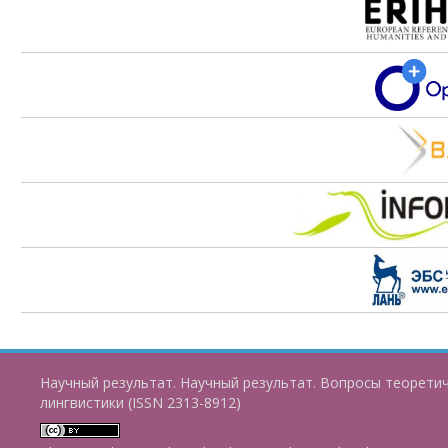
Научный результат. Научный результат. Вопросы теорети
лингвистики (ISSN 2313-8912)