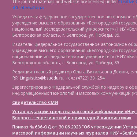
The journal materials and website are licensed under
Creative
4.0 International
.
Учредитель: федеральное государственное автономное о
учреждение высшего образования «Белгородский государ
национальный исследовательский университет» (НИУ «БелГ
Белгородская область, г. Белгород, ул. Победы, 85.
Издатель: федеральное государственное автономное обр
учреждение высшего образования «Белгородский государ
национальный исследовательский университет» (НИУ «БелГ
Белгородская область, г. Белгород, ул. Победы, 85.
Редакция: главный редактор Ольга Витальевна Дехнич, e-m
RR_Linguistics@bsuedu.ru
, тел.: (4722) 301254.
Зарегистрировано Федеральной службой по надзору в сфе
информационных технологий и массовых коммуникаций (Р
Свидетельство СМИ
Устав редакции средства массовой информации «Нау
Вопросы теоретической и прикладной лингвистики»
Приказ № 636-ОД от 30.06.2023 "Об утверждении Уста
массовой информации научных журналов НИУ «БелГУ