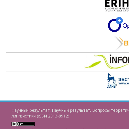
Научный результат. Научный результат. Вопросы теорети
лингвистики (ISSN 2313-8912)