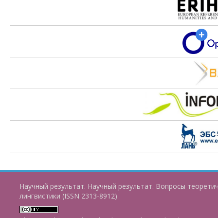
Научный результат. Научный результат. Вопросы теорети
лингвистики (ISSN 2313-8912)