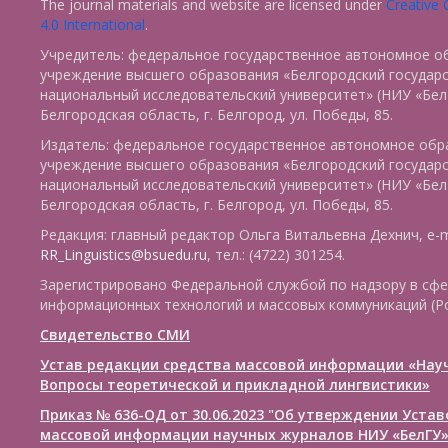
The journal materials and website are licensed under
Creative
4.0 International
.
Учредитель: федеральное государственное автономное о
учреждение высшего образования «Белгородский государ
национальный исследовательский университет» (НИУ «БелГ
Белгородская область, г. Белгород, ул. Победы, 85.
Издатель: федеральное государственное автономное обр
учреждение высшего образования «Белгородский государ
национальный исследовательский университет» (НИУ «БелГ
Белгородская область, г. Белгород, ул. Победы, 85.
Редакция: главный редактор Ольга Витальевна Дехнич, e-m
RR_Linguistics@bsuedu.ru
, тел.: (4722) 301254.
Зарегистрировано Федеральной службой по надзору в сфе
информационных технологий и массовых коммуникаций (Р
Свидетельство СМИ
Устав редакции средства массовой информации «Нау
Вопросы теоретической и прикладной лингвистики»
Приказ № 636-ОД от 30.06.2023 "Об утверждении Уста
массовой информации научных журналов НИУ «БелГУ