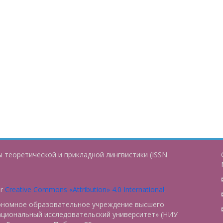
 теоретической и прикладной лингвистики (ISSN
er
Creative Commons «Attribution» 4.0 International
.
тономное образовательное учреждение высшего
ациональный исследовательский университет» (НИУ