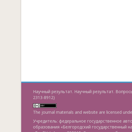
Научный результат. Научный результат. Вопросы
2313-8912)
The journal materials and website are licensed und
Учредитель: федеральное государственное ав
образования «Белгородский государственный н