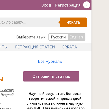
Вход
|
Регистрация
ИСКАТЬ
Выберите язык:
Русский
English
НТЫ
РЕТРАКЦИЯ СТАТЕЙ
ERRATA
Все журналы
Отправить статью
РЫ
 Россия)
Научный результат. Вопросы
 Чекулай
теоретической и прикладной
лингвистики
включен в научную
х
базу РИНЦ (лицензионный договор
рующим