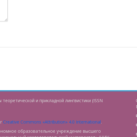
 теоретической и прикладной лингвистики (ISSN
er
Creative Commons «Attribution» 4.0 International
.
тономное образовательное учреждение высшего