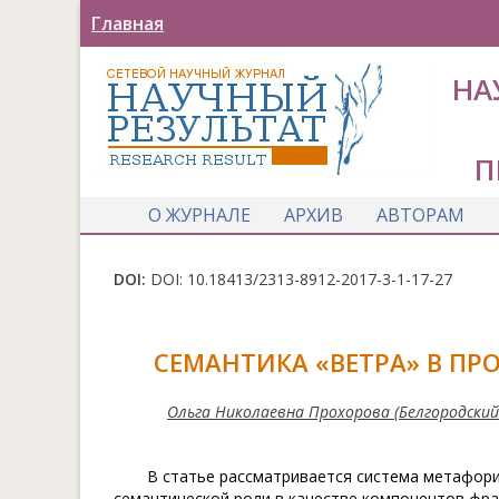
Главная
НА
П
О ЖУРНАЛЕ
АРХИВ
АВТОРАМ
DOI:
DOI: 10.18413/2313-8912-2017-3-1-17-27
СЕМАНТИКА «ВЕТРА» В П
Ольга Николаевна Прохорова (Белгородский
В статье рассматривается система метафори
семантической роли в качестве компонентов фра