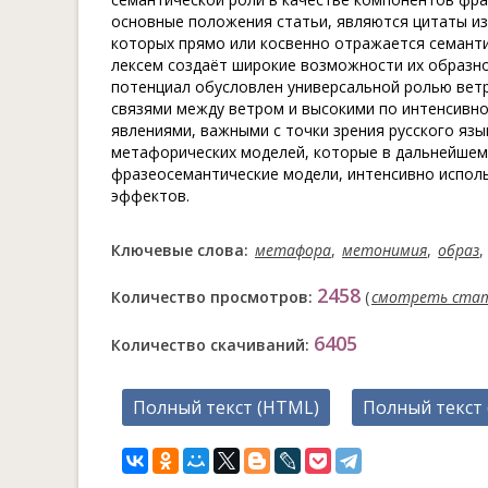
основные положения статьи, являются цитаты из
которых прямо или косвенно отражается семанти
лексем создаёт широкие возможности их образног
потенциал обусловлен универсальной ролью ветр
связями между ветром и высокими по интенсивно
явлениями, важными с точки зрения русского яз
метафорических моделей, которые в дальнейшем
фразеосемантические модели, интенсивно исполь
эффектов.
Ключевые слова:
метафора
,
метонимия
,
образ
,
2458
Количество просмотров:
(
смотреть ста
6405
Количество скачиваний:
Полный текст (HTML)
Полный текст 