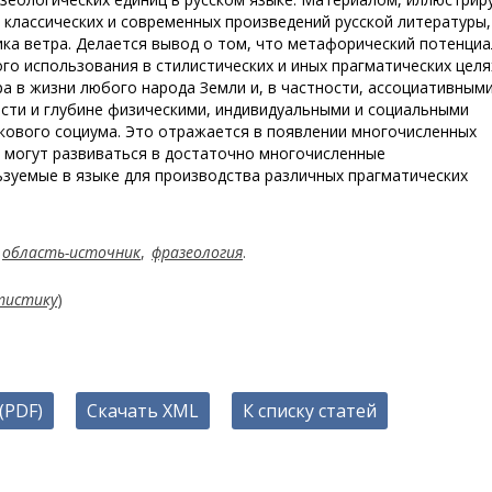
 классических и современных произведений русской литературы,
ка ветра. Делается вывод о том, что метафорический потенциа
о использования в стилистических и иных прагматических целя
а в жизни любого народа Земли и, в частности, ассоциативным
сти и глубине физическими, индивидуальными и социальными
ыкового социума. Это отражается в появлении многочисленных
 могут развиваться в достаточно многочисленные
зуемые в языке для производства различных прагматических
область-источник
,
фразеология
.
тистику
)
(PDF)
Скачать XML
К списку статей