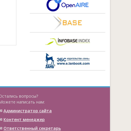
Остались вопросы?
Можете написать нам:
✉
Администратор сайта
✉
Контент менеджер
✉
Ответственный cекретарь