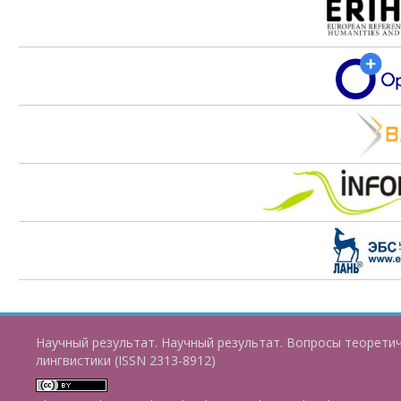
Научный результат. Научный результат. Вопросы теорети
лингвистики (ISSN 2313-8912)