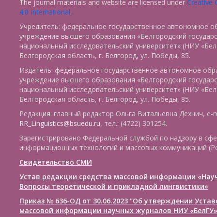
The journal materials and website are licensed under
Creative
4.0 International
.
Учредитель: федеральное государственное автономное о
учреждение высшего образования «Белгородский государ
национальный исследовательский университет» (НИУ «БелГ
Белгородская область, г. Белгород, ул. Победы, 85.
Издатель: федеральное государственное автономное обр
учреждение высшего образования «Белгородский государ
национальный исследовательский университет» (НИУ «БелГ
Белгородская область, г. Белгород, ул. Победы, 85.
Редакция: главный редактор Ольга Витальевна Дехнич, e-m
RR_Linguistics@bsuedu.ru
, тел.: (4722) 301254.
Зарегистрировано Федеральной службой по надзору в сфе
информационных технологий и массовых коммуникаций (Р
Свидетельство СМИ
Устав редакции средства массовой информации «Нау
Вопросы теоретической и прикладной лингвистики»
Приказ № 636-ОД от 30.06.2023 "Об утверждении Уста
массовой информации научных журналов НИУ «БелГУ