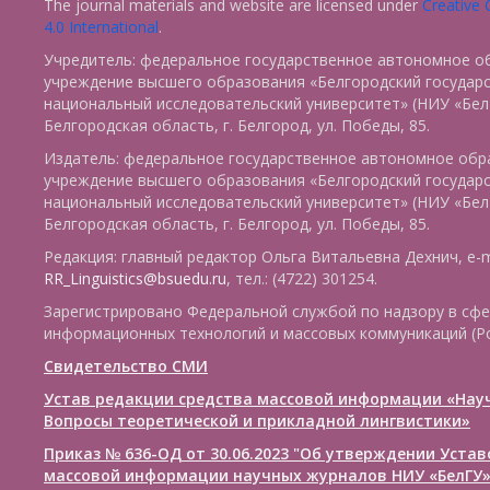
The journal materials and website are licensed under
Creative
4.0 International
.
Учредитель: федеральное государственное автономное о
учреждение высшего образования «Белгородский государ
национальный исследовательский университет» (НИУ «БелГ
Белгородская область, г. Белгород, ул. Победы, 85.
Издатель: федеральное государственное автономное обр
учреждение высшего образования «Белгородский государ
национальный исследовательский университет» (НИУ «БелГ
Белгородская область, г. Белгород, ул. Победы, 85.
Редакция: главный редактор Ольга Витальевна Дехнич, e-m
RR_Linguistics@bsuedu.ru
, тел.: (4722) 301254.
Зарегистрировано Федеральной службой по надзору в сфе
информационных технологий и массовых коммуникаций (Р
Свидетельство СМИ
Устав редакции средства массовой информации «Нау
Вопросы теоретической и прикладной лингвистики»
Приказ № 636-ОД от 30.06.2023 "Об утверждении Уста
массовой информации научных журналов НИУ «БелГУ