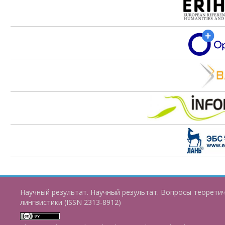
Научный результат. Научный результат. Вопросы теорети
лингвистики (ISSN 2313-8912)