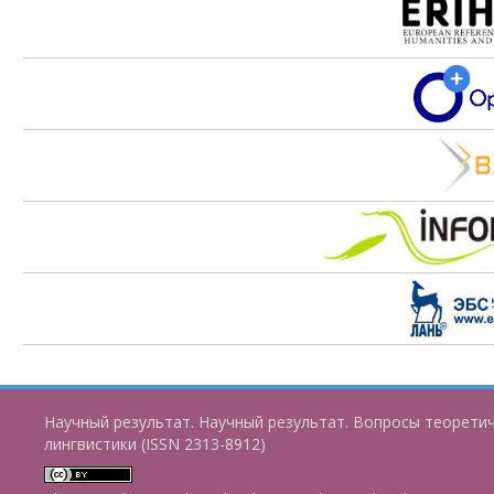
Научный результат. Научный результат. Вопросы теорети
лингвистики (ISSN 2313-8912)