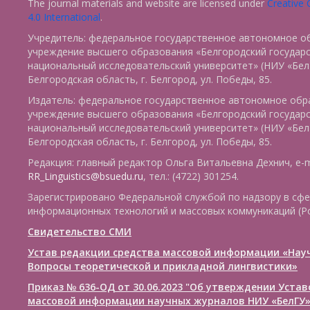
The journal materials and website are licensed under
Creative
4.0 International
.
Учредитель: федеральное государственное автономное о
учреждение высшего образования «Белгородский государ
национальный исследовательский университет» (НИУ «БелГ
Белгородская область, г. Белгород, ул. Победы, 85.
Издатель: федеральное государственное автономное обр
учреждение высшего образования «Белгородский государ
национальный исследовательский университет» (НИУ «БелГ
Белгородская область, г. Белгород, ул. Победы, 85.
Редакция: главный редактор Ольга Витальевна Дехнич, e-m
RR_Linguistics@bsuedu.ru
, тел.: (4722) 301254.
Зарегистрировано Федеральной службой по надзору в сфе
информационных технологий и массовых коммуникаций (Р
Свидетельство СМИ
Устав редакции средства массовой информации «Нау
Вопросы теоретической и прикладной лингвистики»
Приказ № 636-ОД от 30.06.2023 "Об утверждении Уста
массовой информации научных журналов НИУ «БелГУ