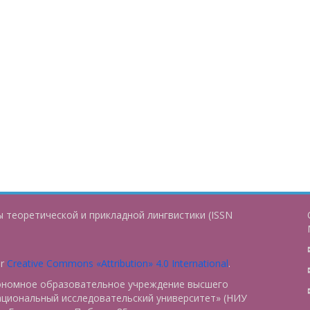
 теоретической и прикладной лингвистики (ISSN
er
Creative Commons «Attribution» 4.0 International
.
тономное образовательное учреждение высшего
ациональный исследовательский университет» (НИУ