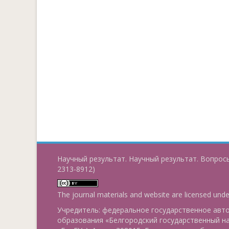
Научный результат. Научный результат. Вопросы
2313-8912)
The journal materials and website are licensed und
Учредитель: федеральное государственное ав
образования «Белгородский государственный н