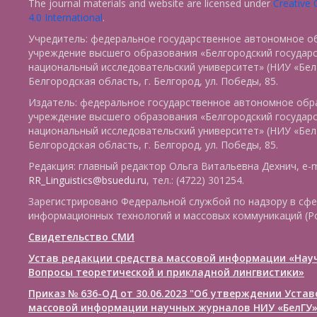
The journal materials and website are licensed under
Creative
4.0 International
.
Учредитель: федеральное государственное автономное о
учреждение высшего образования «Белгородский государ
национальный исследовательский университет» (НИУ «БелГ
Белгородская область, г. Белгород, ул. Победы, 85.
Издатель: федеральное государственное автономное обр
учреждение высшего образования «Белгородский государ
национальный исследовательский университет» (НИУ «БелГ
Белгородская область, г. Белгород, ул. Победы, 85.
Редакция: главный редактор Ольга Витальевна Дехнич, e-m
RR_Linguistics@bsuedu.ru
, тел.: (4722) 301254.
Зарегистрировано Федеральной службой по надзору в сфе
информационных технологий и массовых коммуникаций (Р
Свидетельство СМИ
Устав редакции средства массовой информации «Нау
Вопросы теоретической и прикладной лингвистики»
Приказ № 636-ОД от 30.06.2023 "Об утверждении Уста
массовой информации научных журналов НИУ «БелГУ