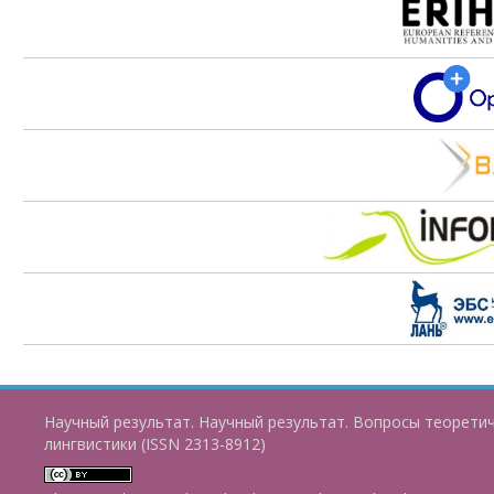
Научный результат. Научный результат. Вопросы теорети
лингвистики (ISSN 2313-8912)