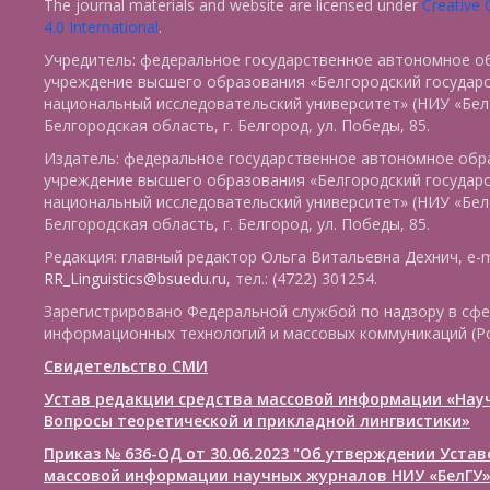
The journal materials and website are licensed under
Creative
4.0 International
.
Учредитель: федеральное государственное автономное о
учреждение высшего образования «Белгородский государ
национальный исследовательский университет» (НИУ «БелГ
Белгородская область, г. Белгород, ул. Победы, 85.
Издатель: федеральное государственное автономное обр
учреждение высшего образования «Белгородский государ
национальный исследовательский университет» (НИУ «БелГ
Белгородская область, г. Белгород, ул. Победы, 85.
Редакция: главный редактор Ольга Витальевна Дехнич, e-m
RR_Linguistics@bsuedu.ru
, тел.: (4722) 301254.
Зарегистрировано Федеральной службой по надзору в сфе
информационных технологий и массовых коммуникаций (Р
Свидетельство СМИ
Устав редакции средства массовой информации «Нау
Вопросы теоретической и прикладной лингвистики»
Приказ № 636-ОД от 30.06.2023 "Об утверждении Уста
массовой информации научных журналов НИУ «БелГУ