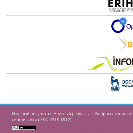
Научный результат. Научный результат. Вопросы теорети
лингвистики (ISSN 2313-8912)