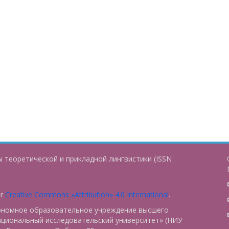
 теоретической и прикладной лингвистики (ISSN
er
Creative Commons «Attribution» 4.0 International
.
тономное образовательное учреждение высшего
ациональный исследовательский университет» (НИУ