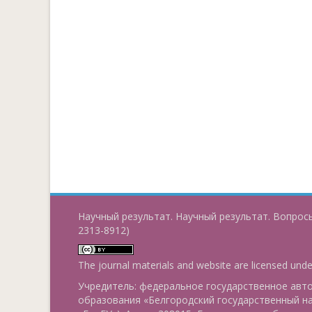
Научный результат. Научный результат. Вопросы
2313-8912)
The journal materials and website are licensed und
Учредитель: федеральное государственное ав
образования «Белгородский государственный н