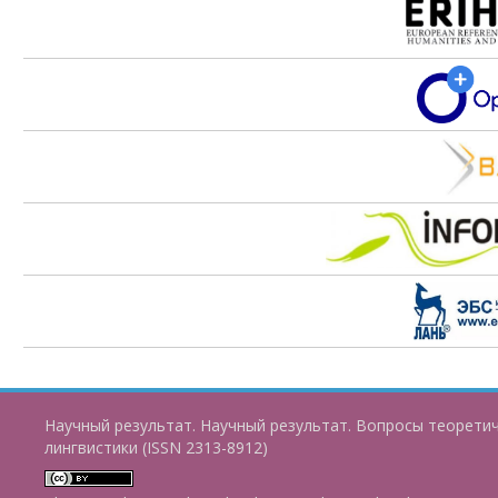
Научный результат. Научный результат. Вопросы теорети
лингвистики (ISSN 2313-8912)