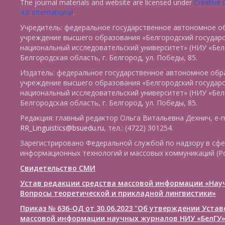
The journal materials and website are licensed under
Creative
4.0 International
.
Учредитель: федеральное государственное автономное о
учреждение высшего образования «Белгородский государ
национальный исследовательский университет» (НИУ «БелГ
Белгородская область, г. Белгород, ул. Победы, 85.
Издатель: федеральное государственное автономное обр
учреждение высшего образования «Белгородский государ
национальный исследовательский университет» (НИУ «БелГ
Белгородская область, г. Белгород, ул. Победы, 85.
Редакция: главный редактор Ольга Витальевна Дехнич, e-m
RR_Linguistics@bsuedu.ru
, тел.: (4722) 301254.
Зарегистрировано Федеральной службой по надзору в сфе
информационных технологий и массовых коммуникаций (Р
Свидетельство СМИ
Устав редакции средства массовой информации «Нау
Вопросы теоретической и прикладной лингвистики»
Приказ № 636-ОД от 30.06.2023 "Об утверждении Уста
массовой информации научных журналов НИУ «БелГУ