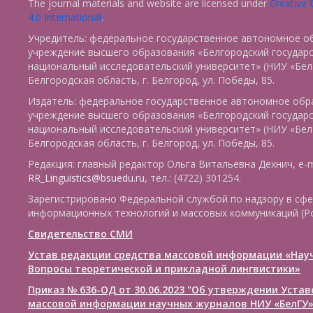
The journal materials and website are licensed under
Creative
4.0 International
.
Учредитель: федеральное государственное автономное о
учреждение высшего образования «Белгородский государ
национальный исследовательский университет» (НИУ «БелГ
Белгородская область, г. Белгород, ул. Победы, 85.
Издатель: федеральное государственное автономное обр
учреждение высшего образования «Белгородский государ
национальный исследовательский университет» (НИУ «БелГ
Белгородская область, г. Белгород, ул. Победы, 85.
Редакция: главный редактор Ольга Витальевна Дехнич, e-m
RR_Linguistics@bsuedu.ru
, тел.: (4722) 301254.
Зарегистрировано Федеральной службой по надзору в сфе
информационных технологий и массовых коммуникаций (Р
Свидетельство СМИ
Устав редакции средства массовой информации «Нау
Вопросы теоретической и прикладной лингвистики»
Приказ № 636-ОД от 30.06.2023 "Об утверждении Уста
массовой информации научных журналов НИУ «БелГУ