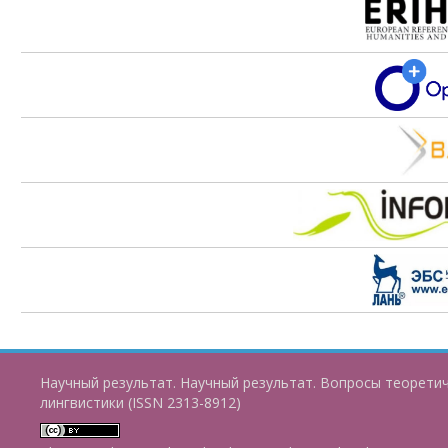
Научный результат. Научный результат. Вопросы теорети
лингвистики (ISSN 2313-8912)