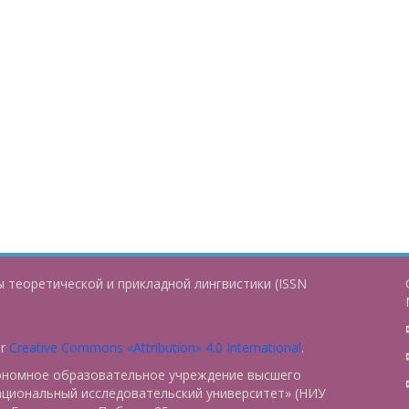
 теоретической и прикладной лингвистики (ISSN
er
Creative Commons «Attribution» 4.0 International
.
тономное образовательное учреждение высшего
ациональный исследовательский университет» (НИУ