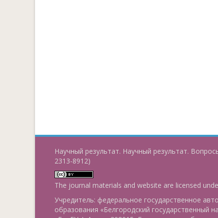
Научный результат. Научный результат. Вопросы
2313-8912)
The journal materials and website are licensed und
Учредитель: федеральное государственное ав
образования «Белгородский государственный н