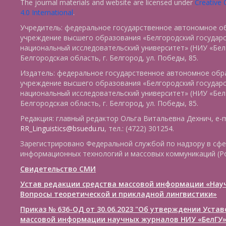
The journal materials and website are licensed under
Creative
4.0 International
.
Учредитель: федеральное государственное автономное о
учреждение высшего образования «Белгородский государ
национальный исследовательский университет» (НИУ «БелГ
Белгородская область, г. Белгород, ул. Победы, 85.
Издатель: федеральное государственное автономное обр
учреждение высшего образования «Белгородский государ
национальный исследовательский университет» (НИУ «БелГ
Белгородская область, г. Белгород, ул. Победы, 85.
Редакция: главный редактор Ольга Витальевна Дехнич, e-m
RR_Linguistics@bsuedu.ru
, тел.: (4722) 301254.
Зарегистрировано Федеральной службой по надзору в сфе
информационных технологий и массовых коммуникаций (Р
Свидетельство СМИ
Устав редакции средства массовой информации «Нау
Вопросы теоретической и прикладной лингвистики»
Приказ № 636-ОД от 30.06.2023 "Об утверждении Уста
массовой информации научных журналов НИУ «БелГУ