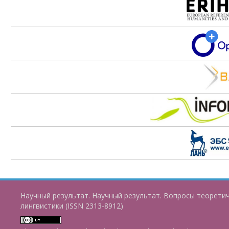
Научный результат. Научный результат. Вопросы теорети
лингвистики (ISSN 2313-8912)