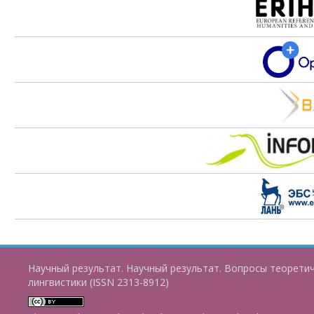
Научный результат. Научный результат. Вопросы теорети
лингвистики (ISSN 2313-8912)