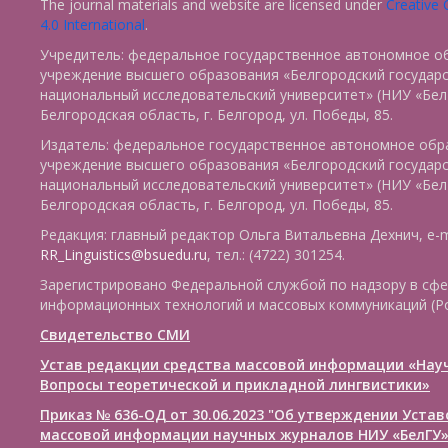
The journal materials and website are licensed under
Creative
4.0 International
.
Учредитель: федеральное государственное автономное о
учреждение высшего образования «Белгородский государ
национальный исследовательский университет» (НИУ «БелГ
Белгородская область, г. Белгород, ул. Победы, 85.
Издатель: федеральное государственное автономное обр
учреждение высшего образования «Белгородский государ
национальный исследовательский университет» (НИУ «БелГ
Белгородская область, г. Белгород, ул. Победы, 85.
Редакция: главный редактор Ольга Витальевна Дехнич, e-m
RR_Linguistics@bsuedu.ru
, тел.: (4722) 301254.
Зарегистрировано Федеральной службой по надзору в сфе
информационных технологий и массовых коммуникаций (Р
Свидетельство СМИ
Устав редакции средства массовой информации «Нау
Вопросы теоретической и прикладной лингвистики»
Приказ № 636-ОД от 30.06.2023 "Об утверждении Уста
массовой информации научных журналов НИУ «БелГУ