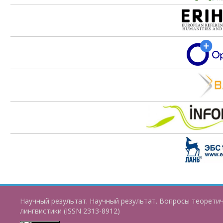
Научный результат. Научный результат. Вопросы теорети
лингвистики (ISSN 2313-8912)