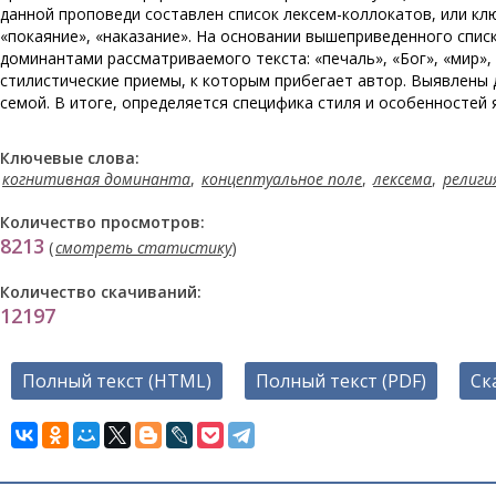
данной проповеди составлен список лексем-коллокатов, или кл
«покаяние», «наказание». На основании вышеприведенного спи
доминантами рассматриваемого текста: «печаль», «Бог», «мир»,
стилистические приемы, к которым прибегает автор. Выявлены 
семой. В итоге, определяется специфика стиля и особенностей
Ключевые слова:
когнитивная доминанта
,
концептуальное поле
,
лексема
,
религи
Количество просмотров:
8213
(
смотреть статистику
)
Количество скачиваний:
12197
Полный текст (HTML)
Полный текст (PDF)
Ск