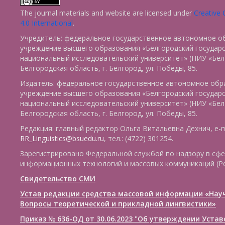
The journal materials and website are licensed under
Creative
4.0 International
.
Учредитель: федеральное государственное автономное о
учреждение высшего образования «Белгородский государ
национальный исследовательский университет» (НИУ «БелГ
Белгородская область, г. Белгород, ул. Победы, 85.
Издатель: федеральное государственное автономное обр
учреждение высшего образования «Белгородский государ
национальный исследовательский университет» (НИУ «БелГ
Белгородская область, г. Белгород, ул. Победы, 85.
Редакция: главный редактор Ольга Витальевна Дехнич, e-m
RR_Linguistics@bsuedu.ru
, тел.: (4722) 301254.
Зарегистрировано Федеральной службой по надзору в сфе
информационных технологий и массовых коммуникаций (Р
Свидетельство СМИ
Устав редакции средства массовой информации «Нау
Вопросы теоретической и прикладной лингвистики»
Приказ № 636-ОД от 30.06.2023 "Об утверждении Уста