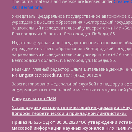
The journal materials and website are licensed under
Creative
4.0 International
.
Учредитель: федеральное государственное автономное о
учреждение высшего образования «Белгородский государ
национальный исследовательский университет» (НИУ «БелГ
Белгородская область, г. Белгород, ул. Победы, 85.
Издатель: федеральное государственное автономное обр
учреждение высшего образования «Белгородский государ
национальный исследовательский университет» (НИУ «БелГ
Белгородская область, г. Белгород, ул. Победы, 85.
Редакция: главный редактор Ольга Витальевна Дехнич, e-m
RR_Linguistics@bsuedu.ru
, тел.: (4722) 301254.
Зарегистрировано Федеральной службой по надзору в сфе
информационных технологий и массовых коммуникаций (Р
Свидетельство СМИ
Устав редакции средства массовой информации «Нау
Вопросы теоретической и прикладной лингвистики»
Приказ № 636-ОД от 30.06.2023 "Об утверждении Уста
массовой информации научных журналов НИУ «БелГУ