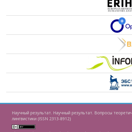
Научный результат. Научный результат. Вопросы теорети
лингвистики (ISSN 2313-8912)