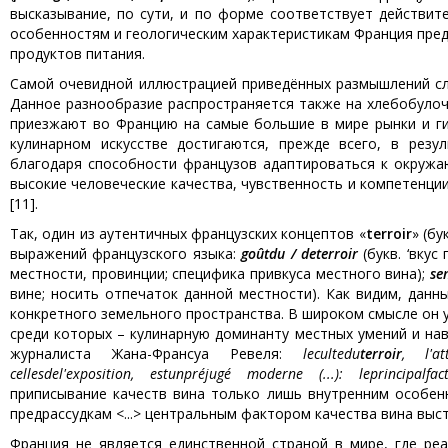
высказывание, по сути, и по форме соответствует действит
особенностям и геологическим характеристикам Франция пр
продуктов питания.
Самой очевидной иллюстрацией приведённых размышлений сл
Данное разнообразие распространяется также на хлебобуло
приезжают во Францию на самые большие в мире рынки и ги
кулинарном искусстве достигаются, прежде всего, в резу
благодаря способности французов адаптироваться к окружа
высокие человеческие качества, чувственность и компетенци
[11].
Так, один из аутентичных французских концептов «
terroir
» (б
выражений французского языка:
go
û
t
du
/
de
terroir
(букв. ‘вку
местности, провинции; специфика привкуса местного вина);
sen
вине; носить отпечаток данной местности). Как видим, дан
конкретного земельного пространства. В широком смысле он у
среди которых – кулинарную доминанту местных умений и нав
журналиста Жана-Франсуа Ревеля:
le
culte
du
terroir
,
l
'
at
celles
de
l
'
exposition
,
est
un
pr
é
jug
é
moderne
(...):
le
principal
fac
приписывание качеств вина только лишь внутренним особен
предрассудкам <...> центральным фактором качества вина высту
Франция не является единственной страной в мире, где ре