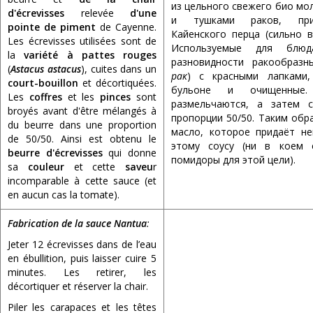
из цельного свежего био мо
d'écrevisses
relevée
d'une
и тушками раков, прип
pointe de piment
de Cayenne.
Кайенского перца (сильно 
Les écrevisses utilisées sont de
Используемые для блюд
la
variété à pattes rouges
разновидности ракообразн
(
Astacus astacus
), cuites dans un
рак
) с красными лапками,
court-bouillon
et décortiquées.
бульоне и очищенные
Les
coffres
et les
pinces
sont
размельчаются, а затем 
broyés avant d'être mélangés à
пропорции 50/50. Таким обр
du beurre dans une proportion
масло, которое придаёт н
de 50/50. Ainsi est obtenu le
этому соусу (ни в коем 
beurre d'écrevisses
qui donne
помидоры для этой цели).
sa
couleur
et cette
saveu
r
incomparable à cette sauce (et
en aucun cas la tomate).
Fabrication de la sauce Nantua
:
Jeter 12 écrevisses dans de l’eau
en ébullition, puis laisser cuire 5
minutes. Les retirer, les
décortiquer et réserver la chair.
Piler les carapaces et les têtes