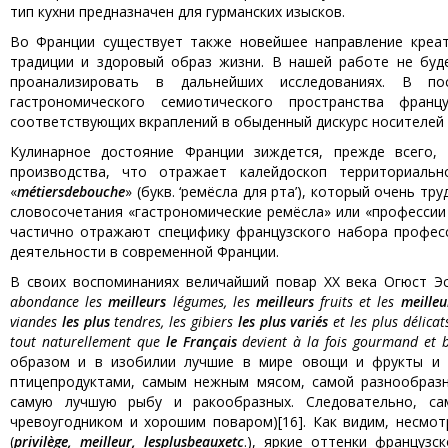
тип кухни предназначен для гурманских изысков.
Во Франции существует также новейшее направление креат
традиции и здоровый образ жизни. В нашей работе не буде
проанализировать в дальнейших исследованиях. В по
гастрономического семиотического пространства фран
соответствующих вкраплений в обыденный дискурс носителей ф
Кулинарное достояние Франции зиждется, прежде всего, 
производства, что отражает калейдоскоп территориаль
«
m
é
tiers
de
bouche
» (букв. ‘ремёсла для рта’), который очень 
словосочетания «гастрономические ремёсла» или «профессии
частично отражают специфику французского набора професс
деятельности в современной Франции.
В своих воспоминаниях величайший повар XX века Огюст 
abondance les
meilleurs
légumes, les
meilleurs
fruits et les
meilleu
viandes
les plus
tendres, les gibiers
les plus variés
et les plus délicat
tout naturellement que
le Français
devient à la fois gourmand et 
образом и в изобилии лучшие в мире овощи и фрукты и 
птицепродуктами, самым нежным мясом, самой разнообразн
самую лучшую рыбу и ракообразных. Следовательно, с
чревоугодником и хорошим поваром)
[16]. Как видим, несмо
(
privil
è
ge
,
meilleur
,
les
plus
beaux
etc
.), яркие оттенки французс