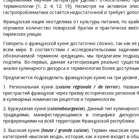
терминологии [1; 2; 4; 12; 19]. Несмотря на активное эп
гастропроблематики остаётся недостаточной и требует допо
Французская нация неотделима от культуры питания, по край
огромное количество поварской братии и практически ввёл
парижских улицах.
Говорить о французской кухне достаточно сложно, так как её 
всём мире. В соответствии с исследовательскими задачами
обозначаемой термином «редукция», мы предлагаем подразд
подтипа. Во-первых, данная категоризация реально сущест
анализ кулинарного дискурса и терминологии более доступным и 
Предлагается подразделить французскую кухню на три уровня 
1. Региональная кухня (
cuisine régionale / de terroir
). Назва
пристрастий французов через призму исторических регионов
в кулинарных номинантах рецептов и терминологии.
2. Буржуазная кухня (
cuisine
bourgeoise
). Данный тип кулинарно
традициями, манифестирующимися в специфике дискурсн
преференциями на всей территории Французской республики.
3. Высокая кухня (
haute / grande cuisine
). Термин «высокая кух
категорией «высокая мода», которая, как и кухня входит в 