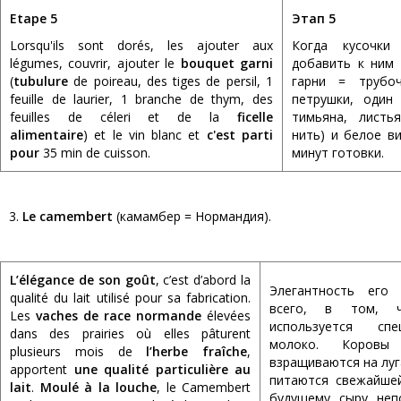
Etape 5
Этап 5
Lorsqu'ils sont dorés, les ajouter aux
Когда кусочки 
légumes, couvrir, ajouter le
bouquet garni
добавить к ним 
(
tubulure
de poireau, des tiges de persil, 1
гарни = трубоч
feuille de laurier, 1 branche de thym, des
петрушки, один
feuilles de céleri et de la
ficelle
тимьяна, листь
alimentaire
) et le vin blanc et
c'est parti
нить) и белое в
pour
35 min de cuisson.
минут готовки.
3.
Le camembert
(камамбер = Нормандия).
L’élégance de son goût
, c’est d’abord la
Элегантность его 
qualité du lait utilisé pour sa fabrication.
всего, в том, ч
Les
vaches de race normande
élevées
используется спе
dans des prairies où elles pâturent
молоко. Коровы
plusieurs mois de
l’herbe fraîche
,
взращиваются на луг
apportent
une qualité particulière au
питаются свежайше
lait
.
Moulé à la louche
, le Camembert
будущему сыру неп