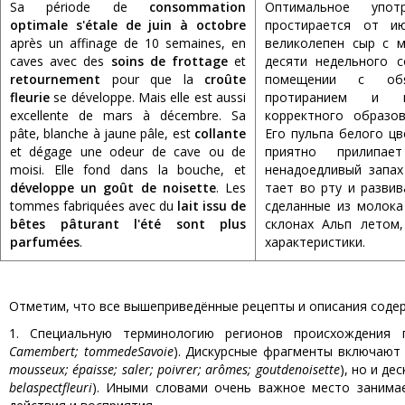
Sa période de
consommation
Оптимальное упот
optimale s'étale de juin à octobre
простирается от и
après un affinage de 10 semaines, en
великолепен сыр с м
caves avec des
soins de frottage
et
десяти недельного 
retournement
pour que la
croûte
помещении с обя
fleurie
se développe. Mais elle est aussi
протиранием и п
excellente de mars à décembre. Sa
корректного образо
pâte, blanche à jaune pâle, est
collante
Его пульпа белого ц
et dégage une odeur de cave ou de
приятно прилип
moisi. Elle fond dans la bouche, et
ненадоедливый запах
développe un goût de noisette
. Les
тает во рту и развив
tommes fabriquées avec du
lait issu de
сделанные из молока
bêtes pâturant l'été sont plus
склонах Альп летом
parfumées
.
характеристики.
Отметим, что все вышеприведённые рецепты и описания соде
1. Специальную терминологию регионов происхождения п
Camembert
;
tomme
de
Savoie
). Дискурсные фрагменты включают 
mousseux
; é
paisse
;
saler
;
poivrer
;
ar
ô
mes
;
gout
de
noisette
), но и де
bel
aspect
fleuri
). Иными словами очень важное место занимае