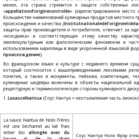
менее, эта страна стремится к защите собственных лок
«
appellation
d
’
origine
control
é
e
» (зарегистрированное место 
большинстве наименований кулинарных продуктов местного пр
происхождения и качества (
Institut
nationale
de
l
’
origine
et
de
la
защиты прав производителя и потребителя, отвечает за иде
«исходника» и соответствующих этому качеству характе
лингвокультурным или филологическим феноменом и часто
использованием кириллицы в виде укороченной языковой фор
происхождению
).
Во французском языке и культуре с недавнего времени сущ
который соотносится с вышеприведенными лексемами реги
понятия, а также и монументы, пейзажи, компетенции, тех
кулинарные шедевры включены в объекты национальной иде
рецептурную и терминологическую стороны кулинарного дискур
1.
La
sauce
Nantua
(Соус Нантуа = неотъемлемая часть лионско
La sauce Nantua de Nolo Frères
est une béchamel au lait frais
entier bio
allongée avec du
Соус Нантуа Ноло Фрэр отн
beurre et
de la chair