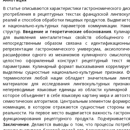
В статье описываются характеристики гастрономического диск
употребления в рецептурных текстах французской лингвоку
реалий и способов обработки пищевых продуктов. Выдвигает
и национально-культурных параметров коммуникации. Наме
структур.
Введение и теоретические обоснования
. Кулина
для выявления менталитетных свойств обобщённого пр
непосредственным образом связана с идентификационн
репрезентации гастрономического универсума, аксиологич
расшифровки одного из механизмов кулинарного смыслопор
целостно оформленный конструкт рецептурный текст я
параметрами. Кулинарный формат высказывания коррелирует
выделены сущностные национально-культурные признаки.
О
терминология любой нации обладает значительным линг
материалом для исследования лингвокультурных признак
непереводимые языковые единицы из области кулинарной д
которое объединяет в себе языковую картину мира и автохт
семиотических алгоритмов. Центральным элементом формиро
номинации, в котором отражаются сущностные стороны ме
реальности. На первое место выдвигается важность гастро
функционирования рецептурного продукта. Подчёркиваетс
Заключение
. Делаются выводы о том, что процессы потреб