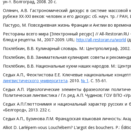
ун-т. Волгоград, 2008. 20 с.
Олянич, А.В. Гастрономический дискурс в системе массовой 
рубеже XX-XXI веков: человек и его дискурс: сб. науч. тр. / РАН, 
Пастуро, М. Повседневная жизнь Франции и Англии во времена р
Рестораны всего мира [Электронный ресурс] // All-Restoran.RU
блюд и рецепты. М., 2007-2009. URL:
http://all-restoran.ru/world
(д
Похлёбкин, В.В. Кулинарный словарь. М.: Центрполиграф, 2002. 
Похлебкин, В.В. Занимательная кулинария: советы и рекомендац
Похлёбкин, В.В. Национальные кухни наших народов. М.: Центрп
Седых А.П., Феоктистова Е.Е. Ключевые национальные концепт
лингвистического университета
. 2010.
№ 1
. С. 55-61.
Седых А.П. Идеологические элементы фразеологии политичес
Политическая лингвистика / Гл. ред. А.П. Чудинов; ГОУ ВПО «Урал.
Седых А.П.
Глюттонимия и национальный характер русских и бр
«Белгород», 2013. 232 с.
Седых А.П., Бузинова Л.М. Французская языковая личность: Акад
Alliot D. Larlépem-vous Louchébem? L’argot des bouchers. P.: Éditi