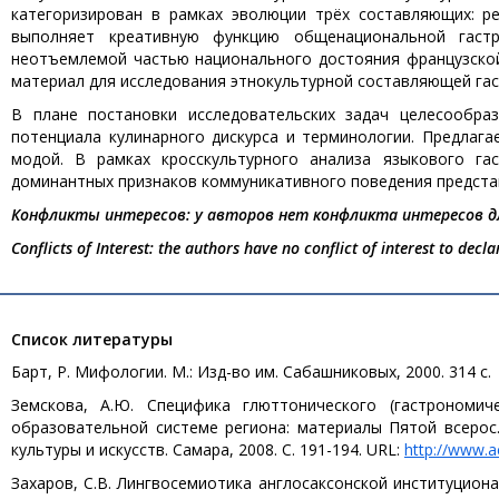
категоризирован в рамках эволюции трёх составляющих: ре
выполняет креативную функцию общенациональной гастр
неотъемлемой частью национального достояния французской
материал для исследования этнокультурной составляющей гас
В плане постановки исследовательских задач целесообра
потенциала кулинарного дискурса и терминологии. Предлаг
модой. В рамках кросскультурного анализа языкового га
доминантных признаков коммуникативного поведения представ
Конфликты интересов: у авторов нет конфликта интересов д
Conflicts of Interest: the authors have no conflict of interest to decla
Список литературы
Барт, Р. Мифологии. М.: Изд-во им. Сабашниковых, 2000. 314 с.
Земскова, А.Ю. Специфика глюттонического (гастрономиче
образовательной системе региона: материалы Пятой всерос. эле
культуры и искусств. Самара, 2008. С. 191-194. URL:
http://www.a
Захаров, С.В. Лингвосемиотика англосаксонской институциональ