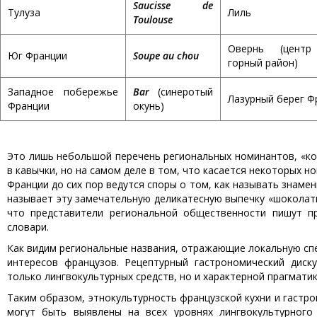
Saucisse de
Тулуза
Лиль
Toulouse
Овернь (центр
Юг Франции
Soupe au chou
горный район)
Западное побережье
Bar
(синеротый
Лазурный берег Ф
Франции
окунь)
Это лишь небольшой перечень региональных номинантов, «ко
в кавычки, но на самом деле в том, что касается некоторых но
Франции до сих пор ведутся споры о том, как называть знаме
называет эту замечательную деликатесную выпечку «шоколатин
что представители региональной общественности пишут п
словари.
Как видим региональные названия, отражающие локальную сп
интересов французов. Рецептурный гастрономический диск
только лингвокультурных средств, но и характерной прагмати
Таким образом, этнокультурность французской кухни и гастр
могут быть выявлены на всех уровнях лингвокультурного