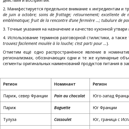
действия и восприятия.
2. Манифестируется предельное внимание к ингредиентам и т
de juin a octobre; soins de frottage; retournement; excellente de
emblématique; fruit de la rencontre d’une fermière …; tubulure de poi
3. Точные указания на назначение и качество кухонной утвари 
4. Использование терминов разговорной стилистики, а также 
trouviez facilement
moulée à la louche; c’est parti pour …
).
Отметим ещё одно распространённое явление в номинатив
регионализмах, обозначающих одни и те же кулинарные об
сегменты оригинальных наименований продуктов питания в за
Регион
Номинант
Регион
Париж, север Франции
Pain au chocolat
Юго-запад Франци
Париж
Baguette
Юг Франции
Тулуза
Cassoulet
Юг, граница с Ис