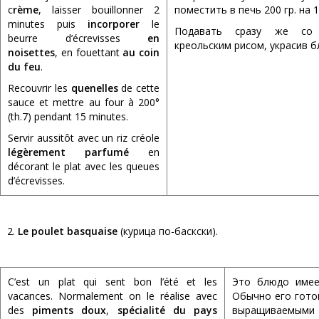
c
rème
, laisser bouillonner 2
поместить в печь 200 гр. на 1
minutes puis
incorporer
le
Подавать сразу же со 
beurre d’écrevisses
en
креольским рисом, украсив б
noisettes
, en fouettant
au coin
du feu
.
Recouvrir les
quenelles
de cette
sauce et mettre au four à 200°
(th.7) pendant 15 minutes.
Servir aussitôt avec un riz créole
légèrement parfumé
en
décorant le plat avec les queues
d’écrevisses.
2.
Le poulet basquaise
(курица по-баскски).
C’est un plat qui sent bon l’été et les
Это блюдо имее
vacances. Normalement on le réalise avec
Обычно его гото
des
piments doux
,
spécialité du pays
выращиваемыми 