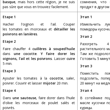
basque
, mais hors cette région, je ne suis
сомнения, что
pas sûre que vous en trouviez facilement.
продукт в другом
Etape 1
Этап 1
Hacher l'oignon et l'ail. Couper
Измельчить лу
les tomates en morceaux et
détailler les
помидоры кусочк
poivrons en lanières
.
Этап 2
Etape 2
Разогреть 
Faire chauffer 4
cuillères à soupe
d'huile
растительного ма
dans
une cocotte
.
Y faire dorer les
Там же подзолот
oignons, l'ail et les poivrons
. Laisser
cuire
Готовить 5 минут
5 min.
Этап 3
Etape 3
Поместить по
Ajouter les tomates à la
cocotte
, saler,
подсолить, попе
poivrer. Couvrir et laisser
mijoter
20 min.
20 минут на медл
Etape 4
Этап 4
Dans
une sauteuse
, faire dorer dans l'huile
В сотейнике по
d'olive les morceaux de poulet salés et
масле кусочки п
poivrés.
курицы.