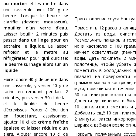
au mortier
et les mettre dans
une casserole avec 100 g de
beurre. Lorsque le beurre
se
Приготовление соуса Нантуа
clarifie
(
devient mousseux
),
mouiller d’un verre d’eau
.
Поместить 12 раков в кипящу
Laisser bouillir 2 minutes puis
Достать из воды, очисти
passer
dans un linge pour en
Размельчить панцирь и гол
extraire le liquide
. Le laisser
их в кастрюлю с 100 грам
refroidir et le mettre au
начнёт осветляться (пенит
réfrigérateur pour qu’il durcisse:
воды. Дать покипеть 2 ми
le beurre surnage alors sur un
полотенце, чтобы убрать 
liquide
.
поместить в холодильник д
плавает на поверхности ж
Faire fondre 40 g de beurre dans
граммов масла в кастрюле, 
une casserole, y verser 40 g de
муки, помешивая в течение
farine en remuant pendant 2
50 сантилитров молока и ж
minutes, puis verser 50 cl de lait
Довести до кипения, взбив
et le liquide du beurre
10 сантилитров сметаны и 
d’écrevisses. Porter à ébullition
Добавить ещё 10 сантилитро
en fouettant
, assaisonner,
2 минуты, затем инкорпор
ajouter 10 cl de
crème fraîche
шариках, взбивая возле огня.
épaisse
et
laisser réduire d’un
tiers
. Ajouter encore 10 cl de
Покрыть полученным соусо