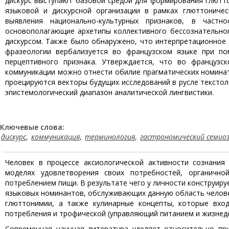
дискурс выступают базовой средой для формирования глютто
языковой и дискурсной организации в рамках глюттониче
выявления национально-культурных признаков, в частн
основополагающие архетипы коллективного бессознательног
дискурсом. Также было обнаружено, что интерпретационное п
фразеологии вербализуется во французском языке при по
перцептивного признака. Утверждается, что во французс
коммуникации можно отнести обилие прагматических номина
проецируются векторы будущих исследований в русле текстол
эпистемологический диапазон аналитической лингвистики.
Ключевые слова:
дискурс
,
коммуникация
,
терминология
,
гастрономический семиоз
Человек в процессе аксиологической активности сознани
моделях удовлетворения своих потребностей, органично
потреблением пищи. В результате чего у личности конструир
языковых номинантов, обслуживающих данную область челове
глюттонимии, а также кулинарные концепты, которые вход
потребления и трофической (управляющий питанием и жизнед
Современная научная литература уделяет относительно при