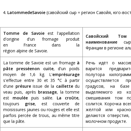
4.
La
tomme
de
Savoie
(савойский сыр = регион Савойя, юго-вос
Tomme de Savoie
est l'appellation
Савойский Том
d'origine d'un fromage produit
наименование
сыра
en France dans la
Франции в регионе ал
région alpine de Savoie.
La tomme de Savoie est un fromage
à
Речь идёт о масси
pâte pressée
non cuite
, d'un poids
варится предвари
moyen de 1,6 kg. L'
emprésurage
полутора килограмм
s'effectue entre 30 et 35 °C à partir
осуществляется п
d'une
présure
issue de la
caillette
du
градусов, на базе
veau puis, après
brassage
, la tomme
выделяемого из ко
est
moulée
puis salée.
La croûte
,
смешивания том п
toujours
grise
, est couverte de
солится. Корочка все
moisissures jaunes ou rouges et elle est
жёлтой или красно
parfois percée de trous, au même titre
делаются отверстия,
que la pâte.
молочном продукте.