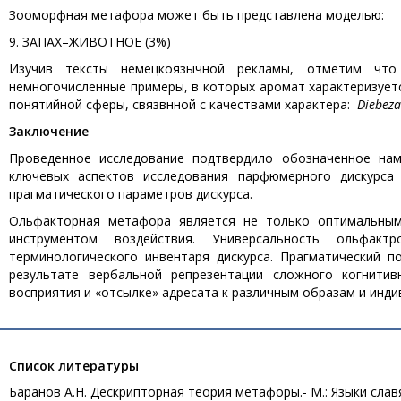
Зооморфная метафора может быть представлена моделью:
9. ЗАПАХ–ЖИВОТНОЕ (3%)
Изучив тексты немецкоязычной рекламы, отметим чт
немногочисленные примеры, в которых аромат характеризуе
понятийной сферы, связвнной с качествами характера:
Die
bez
Заключение
Проведенное исследование подтвердило обозначенное на
ключевых аспектов исследования парфюмерного дискурса
прагматического параметров дискурса.
Ольфакторная метафора является не только оптимальным
инструментом воздействия. Универсальность ольфак
терминологического инвентаря дискурса. Прагматический п
результате вербальной репрезентации сложного когнитив
восприятия и «отсылке» адресата к различным образам и ин
Список литературы
Баранов А.Н. Дескрипторная теория метафоры.- М.: Языки славя