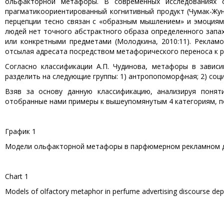
ольфакторной метафоры. В современных исследованиях 
прагматикоориентированный когнитивный продукт (Чумак-Жунь
перцепции тесно связан с «образным мышлением» и эмоциям
людей нет точного абстрактного образа определенного запа
или конкретными предметами (Молодкина, 2010:11). Реклам
отсылая адресата посредством метафорического переноса к 
Согласно классификации А.П. Чудинова, метафоры в завис
разделить на следующие группы: 1) антропопоморфная; 2) соци
Взяв за основу данную классификацию, анализируя понят
отобранные нами примеры к вышеупомянутым 4 категориям, п
График 1
Модели ольфакторной метафоры в парфюмерном рекламном дис
Chart 1
Models of olfactory metaphor in perfume advertising discourse depe