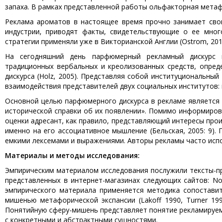
запаха. В рамках представленной работы ольфакторная мета
Реклама ароматов в настоящее время прочно занимает сво
индустрии, приводят факты, свидетельствующие о ее мног
стратегии применяли уже в Викторианской Англии (Ostrom, 201
На сегодняшний день парфюмерный рекламный дискурс 
традиционных вербальных и креолизованных средств, опред
дискурса (Holz, 2005). Представляя собой институциональный 
взаимодействия представителей двух социальных институтов
Основной целью парфюмерного дискурса в рекламе является 
исторической справки об их появлении». Помимо информиров
оценки адресант, как правило, представляющий интересы прои
именно на его ассоциативное мышление (Бельская, 2005: 9).
емкими лексемами и выражениями. Авторы рекламы часто исп
Материалы и методы исследования:
Эмпирическим материалом исследования послужили тексты-п
представленных в интернет-магазинах следующих сайтов: Notino
эмпирического материала применяется методика сопостави
мишенью метафорической экспансии (Lakoff 1990, Turner 1
Понятийную сферу-мишень представляет понятие рекламируем
с конкретными и абстрактными сущностями.