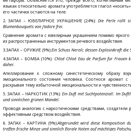
метафоры. Объясняется это, прежде всего, когнитивным ме
языках относительно аромата употребляется глагол «носить»
его частички остаются на теле.
2. ЗАПАХ – ЮВЕЛИРНОЕ УКРАШЕНИЕ (24%):
Die Perle rollt 
Blumenbouquets von J‘adore frei.
Сравнение аромата с ювелирным украшением помимо яркого 
из распространенных инструментов речевого воздействия.
3.ЗАПАХ – ОРУЖИЕ (9%):
Ein Schuss Neroli
;
dessen Explosivkraft die S
4.ЗАПАХ – БОМБА (10%):
Chloé Chloé Eau de Parfum für Frauen ko
daher
.
Апеллирование к сложному синестетическому образу вз
эмоционального состояния человека. Соотнося аромат с 
раскрывая тему избыточной эмоциональности и чувственности
5. ЗАПАХ – НАРКОТИК (13%):
Ein Duft mit Suchtpotenzial!
. Im Duft
und sinnlichen grünen Mandel.
Проводя аналогию с наркотическими средствами, создатели 
эффективным средством воздействия.
6. ЗАПАХ – КАРТИНА (9%):
Abgerundet wird
diese Komposition
du
treffen frische Minze und sinnlich florale Noten auf mächtiges Patsch