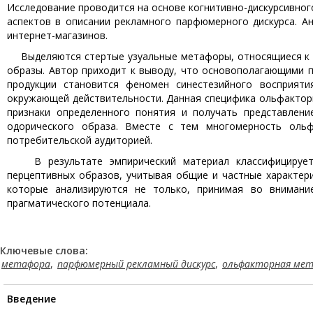
Исследование проводится на основе когнитивно-дискурсивног
аспектов в описании рекламного парфюмерного дискурса. А
интернет-магазинов.
Выделяются стертые узуальные метафоры, относящиеся к н
образы. Автор приходит к выводу, что основополагающими
продукции становится феномен синестезийного восприят
окружающей действительности. Данная специфика ольфактор
признаки определенного понятия и получать представлени
одорического образа. Вместе с тем многомерность оль
потребительской аудиторией.
В результате эмпирический материал классифицируется
перцептивных образов, учитывая общие и частные характер
которые анализируются не только, принимая во внимани
прагматического потенциала.
Ключевые слова:
метафора
,
парфюмерный рекламный дискурс
,
ольфакторная ме
Введение