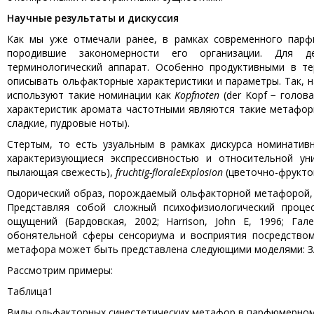
Научные результаты и дискуссия
Как мы уже отмечали ранее, в рамках современного парф
породившие закономерности его организации. Для д
терминологический аппарат. Особенно продуктивными в т
описывать ольфакторные характеристики и параметры. Так, 
используют такие номинации как
Kopfnoten
(der Kopf − голов
характеристик аромата частотными являются такие метафоры ка
сладкие, пудровые ноты).
Стертым, то есть узуальным в рамках дискурса номинати
характеризующиеся экспрессивностью и относительной ун
пылающая свежесть),
fruchtig-florale
Explosion
(цветочно-фрукто
Одорический образ, порождаемый ольфакторной метафорой, 
Представляя собой сложный психофизиологический процес
ощущений (Бардовская, 2002; Harrison, John E, 1996; Гал
обонятельной сферы сенсориума и восприятия посредством 
метафора может быть представлена следующими моделями: З
Рассмотрим примеры:
Таблица1
Виды ольфакторных синестетических метафор в парфюмерном