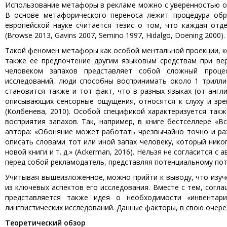
Использование метафоры в рекламе можно с уверенностью от
В основе метафорического переноса лежит процедура обраб
европейской науке считается тезис о том, что каждая отд
(Browse 2013, Gavins 2007, Semino 1997, Hidalgo, Doening 2000).
Такой феномен метафоры как особой ментальной проекции, к
также ее предпочтение другим языковым средствам при вер
человеком запахов представляет собой сложный процес
исследований, люди способны воспринимать около 1 трилли
становится также и тот факт, что в разных языках (от англи
описывающих сенсорные ощущения, относятся к слуху и зре
(Колбенева, 2010). Особой спецификой характеризуется та
восприятия запахов. Так, например, в книге бестселлере 
автора: «Обоняние может работать чрезвычайно точно и ра
описать словами тот или иной запах человеку, который нико
новой книги и т. д.» (Ackerman, 2016). Нельзя не согласится 
перед собой рекламодатель, представляя потенциальному по
Учитывая вышеизложенное, можно прийти к выводу, что изу
из ключевых аспектов его исследования. Вместе с тем, согла
представляется также идея о необходимости «инвентари
лингвистических исследований. Данные факторы, в свою очер
Теоретический обзор