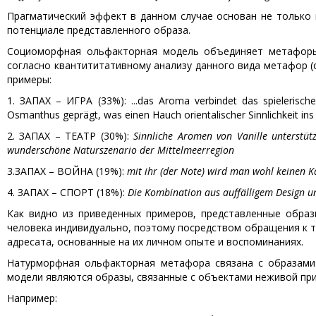
Прагматический эффект в данном случае основан не только 
потенциале представленного образа.
Социоморфная ольфакторная модель объединяет метафоры,
согласно квантититативному анализу данного вида метафор (
примеры:
1. ЗАПАХ – ИГРА (33%): ...das Aroma verbindet das spielerische
Osmanthus geprägt, was einen Hauch orientalischer Sinnlichkeit ins S
2. ЗАПАХ – ТЕАТР (30%):
Sinnliche Aromen von Vanille unterstüt
wunderschöne Naturszenario der Mittelmeerregion
3.ЗАПАХ – ВОЙНА (19%):
mit ihr (
der Note)
wird man wohl keinen Ka
4. ЗАПАХ – СПОРТ (18%):
Die Kombination aus auffälligem Design un
Как видно из приведенных примеров, представленные образ
человека индивидуально, поэтому посредством обращения к 
адресата, основанные на их личном опыте и воспоминаниях.
Натурморфная ольфакторная метафора связана с образами
модели являются образы, связанные с объектами неживой пр
Например: