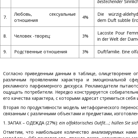
bestechender
Sinnlic
Любовь, сексуальные
Die würzig-aldehy
7.
4%
отношения
dem Duft subtile Ero
Lacoste Pour Femm
8.
Человек -творец:
3%
in der Welt der Dam
9.
Родственные отношения
3%
Duftfamilie. Eine olf
Согласно приведенным данным в таблице, олицетворение о
различным проявлениям характера и эмоциональной сфе
рекламного парфюмерного дискурса. Рекламодатели пытаютс
ощущать потребители. Нередко конструируется собирательн
его качества характера, с которыми адресат стремиться себя 
Вторая по продуктивности модель метафорического перенос
связанным с различными объектами и предметами, изготовле
1. ЗАПАХ – ОДЕЖДА (27%):
ein olfaktorisches Outfit...
; hüllen Sie sic
Отметим, что наибольшее количество анализируемых нами