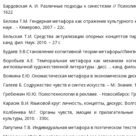
Бардовская А. И. Различные подходы к синестезии // Психолинг
1622
Белова Т.М. Гендерная метафора как отражение культурного кон
наук . – Кемерово, 2007 – 22с.
Бельская Т.И. Средства актуализации опорных концептов па
канд. фил. Наук: 2010. − 27 с
Будаев Э.В.
Становление когнитивной теории метафоры//Лингвокул
Воробьев А.Е. Темпоральная метафора как механизм когн
англоязычной художественной литературы : дисс. ... канд. филол.
Воякина Е.Ю .Ономастическая метафора в экономическом дискурсе 
Галеев Б. Содружество чувств и синтез искусств. – М.: Знание. 1
Гребенкин Ю.Ю. Психотехнологии в рекламе. - Новосибирск: Гр
Карасик В.И. Языковой круг: личность, концепты, дискурс. Волго
Колбенева М.Г. Органы чувств, эмоции и прилагательные р
культуры, 2010. - 330с.
Лапутина Т.В. Индивидуальная метафора в поэтическом тексте М. 