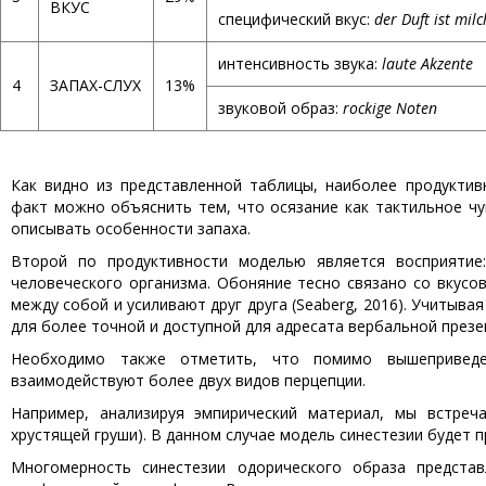
ВКУС
специфический вкус:
der Duft ist milc
интенсивность звука:
laute Akzente
4
ЗАПАХ-СЛУХ
13%
звуковой образ:
rockige Noten
Как видно из представленной таблицы, наиболее продукти
факт можно объяснить тем, что осязание как тактильное ч
описывать особенности запаха.
Второй по продуктивности моделью является восприятие:
человеческого организма. Обоняние тесно связано со вкусо
между собой и усиливают друг друга (Seaberg, 2016). Учиты
для более точной и доступной для адресата вербальной презе
Необходимо также отметить, что помимо вышепривед
взаимодействуют более двух видов перцепции.
Например, анализируя эмпирический материал, мы встре
хрустящей груши). В данном случае модель синестезии будет
Многомерность синестезии одорического образа предста