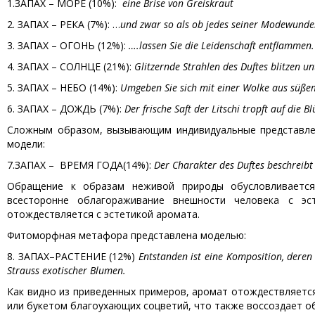
1.ЗАПАХ – МОРЕ (10%):
eine Brise von Greiskraut
2. ЗАПАХ – РЕКА (7%): …
und zwar so als ob jedes seiner Modewunde
3. ЗАПАХ – ОГОНЬ (12%):
….lassen Sie die Leidenschaft entflammen.
4. ЗАПАХ – СОЛНЦЕ (21%):
Glitzernde Strahlen des Duftes blitzen u
5. ЗАПАХ – НЕБО (14%):
Umgeben Sie sich mit einer Wolke aus süße
6. ЗАПАХ – ДОЖДЬ (7%):
Der frische Saft der Litschi tropft auf die B
Сложным образом, вызывающим индивидуальные представлен
модели:
7.ЗАПАХ – ВРЕМЯ ГОДА(14%):
Der Charakter des Duftes beschreibt 
Обращение к образам неживой природы обусловливаетс
всесторонне облагораживание внешности человека с эст
отождествляется с эстетикой аромата.
Фитоморфная метафора представлена моделью:
8. ЗАПАХ–РАСТЕНИЕ (12%)
Entstanden ist eine Komposition, deren H
Strauss exotischer Blumen.
Как видно из приведенных примеров, аромат отождествляетс
или букетом благоухающих соцветий, что также воссоздает о