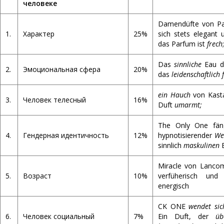
человеке
Damendüfte von Pa
1.
Характер
25%
sich stets elegant
das Parfum ist
frech
;
Das
sinnliche
Eau de
2.
Эмоциональная сфера
20%
das
leidenschaftlich 
ein Hauch
von Kast
3.
Человек телесный
16%
Duft
umarmt;
The Only One fäng
4.
Гендерная идентичность
12%
hypnotisierender
We
sinnlich
maskulinen
B
Miracle von Lancome 
5.
Возраст
10%
verfüherisch u
energisch
СK ONE
wendet sic
6.
Человек социальный
7%
Ein Duft, der
üb