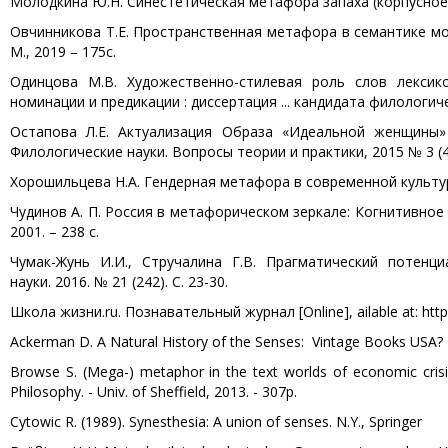
Молодкина Ю.Н. Синестетическая метафора запаха (корпусное и
Овчинникова Т.Е. Пространственная метафора в семантике мода
М., 2019 – 175с.
Одинцова М.В. Художественно-стилевая роль слов лексико
номинации и предикации : диссертация ... кандидата филологичес
Остапова Л.Е. Актуализация Образа «Идеальной женщины»
Филологические науки. Вопросы теории и практики, 2015 № 3 (45): в
Хорошильцева Н.А. Гендерная метафора в современной культуре 
Чудинов А. П. Россия в метафорическом зеркале: Когнитивное
2001. – 238 с.
Чумак-Жунь И.И., Стручалина Г.В. Прагматический потен
науки. 2016. № 21 (242). С. 23-30.
Школа жизни.ru. Познавательный журнал [Online], ailable at: https
Ackerman D. A Natural History of the Senses: Vintage Books USA? 
Browse S. (Mega-) metaphor in the text worlds of economic crisis
Philosophy. - Univ. of Sheffield, 2013. - 307p.
Cytowic R. (1989). Synesthesia: A union of senses. N.Y., Springer