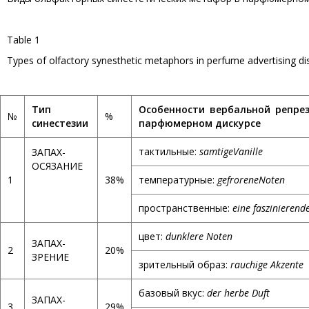
Table 1
Types of olfactory synesthetic metaphors in perfume advertising d
Тип
Особенности вербальной репре
№
%
синестезии
парфюмерном дискурсе
тактильные:
samtige
Vanille
ЗАПАХ-
ОСЯЗАНИЕ
1
38%
температурные:
gefrorene
Noten
пространственные:
eine faszinierende
цвет:
dunklere Noten
ЗАПАХ-
2
20%
ЗРЕНИЕ
зрительный образ:
rauchige Akzente
базовый вкус:
der herbe Duft
ЗАПАХ-
3
29%