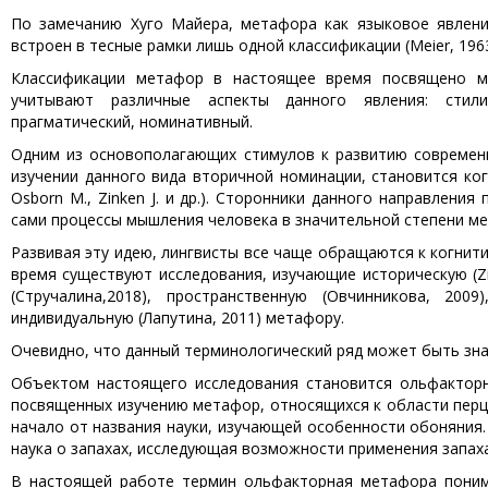
По замечанию Хуго Майера, метафора как языковое явлен
встроен в тесные рамки лишь одной классификации (Meier, 1963
Классификации метафор в настоящее время посвящено мн
учитывают различные аспекты данного явления: стилист
прагматический, номинативный.
Oдним из основополагающих стимулов к развитию современн
изучении данного вида вторичной номинации, становится когни
Osborn M., Zinken J. и др.). Сторонники данного направлени
сами процессы мышления человека в значительной степени ме
Развивая эту идею, лингвисты все чаще обращаются к когни
время существуют исследования, изучающие историческую (Zin
(Стручалина,2018), пространственную (Овчинникова, 2009
индивидуальную (Лапутина, 2011) метафору.
Очевидно, что данный терминологический ряд может быть зн
Объектом настоящего исследования становится ольфакторн
посвященных изучению метафор, относящихся к области перц
начало от названия науки, изучающей особенности обоняни
наука о запахах, исследующая возможности применения запаха
В настоящей работе термин ольфакторная метафора понима