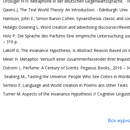
Drößiger H-H. Metaphorik in der deutschen Gegenwartssprache. - 
Gavins J. The Text World Theory: An Introduction. - Edinburgh. Univ.
Harrison, John E.; Simon Baron-Cohen. Synaesthesia: classic and co
Hidalgo Downing L. Word creation and advertising discourse//Revista 
Holz P. Die Sprache des Parfums Eine empirische Untersuchung z
– 310 p.
Lakoff G. The Invariance Hypothesis: Is Abstract Reason Based on Im
Meier H. Metaphor. Versuch einer zusammenfassender ihrer linquisti
Ostrom L. Perfume: A Century of Scents: Pegasus Books_ 2016 – 3
Seaberg M., Tasting the Universe: People Who See Colors in Word
Semino E. Language and World creation in Poems ans other Texts.
Turner M. Aspects of the Invariance Hypothesis // Cognitive Linguisti
Все журн