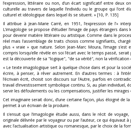
l’expression, littéraire ou non, d’un écart significatif entre deux o
culturelle au travers de laquelle l’individu ou le groupe qui l’ont 
culturel et idéologique dans lequel ils se situent. » [10, P. 135]
Il attribue à Jean-Marie Carré, en 1951, l’expression de l’« int
L’imagologie se propose d’étudier l’image de pays étrangers dans les
pour devenir matière littéraire ou artistique. Comme dans le proce
réel mais l’assemblage de traits choisis comme signifiants, char
plus « vraie » que nature. Selon Jean-Marc Moura, l’image s’est e
compris lorsqu’elle révèle en soi l’écart avec le temps passé, serai
est la découverte de sa "logique", "de sa vérité", non la vérification 
« Le texte imagologique sert à quelque chose dans et pour la société d
écrire, à penser, à rêver autrement. En d’autres termes : à l’in
l’écrivain écrit, choisit son discours sur l’Autre, parfois en contrad
travail d’investissement symbolique continu. Si, au plan individuel, écr
servir les défoulements ou les compensations, justifier les mirages 
Cet imaginaire serait donc, d’une certaine façon, plus éloigné de la r
permet à un écrivain de la produire.
Il s’ensuit que l’imagologie étudie aussi, dans le récit de voyage,
originale délivrée par le voyageur ou par l’auteur, ce qui équivaut
avec l’actualisation artistique ou romanesque, par le choix de la for