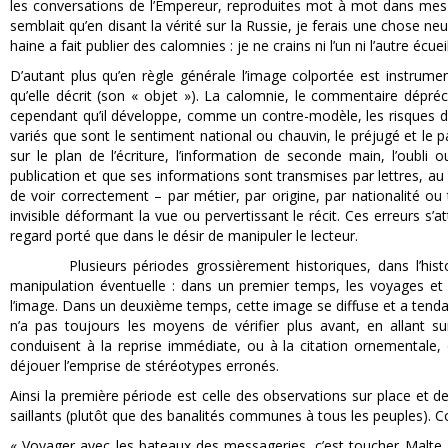
les conversations de l’Empereur, reproduites mot à mot dans mes le
semblait qu’en disant la vérité sur la Russie, je ferais une chose neu
haine a fait publier des calomnies : je ne crains ni l’un ni l’autre écueil
D’autant plus qu’en règle générale l’image colportée est instrument
qu’elle décrit (son « objet »). La calomnie, le commentaire dépréc
cependant qu’il développe, comme un contre-modèle, les risques d’in
variés que sont le sentiment national ou chauvin, le préjugé et le parti
sur le plan de l’écriture, l’information de seconde main, l’oubli 
publication et que ses informations sont transmises par lettres, au
de voir correctement – par métier, par origine, par nationalité o
invisible déformant la vue ou pervertissant le récit. Ces erreurs s
regard porté que dans le désir de manipuler le lecteur.
Plusieurs périodes grossièrement historiques, dans l’histoire 
manipulation éventuelle : dans un premier temps, les voyages et l
l’image. Dans un deuxième temps, cette image se diffuse et a tendance
n’a pas toujours les moyens de vérifier plus avant, en allant s
conduisent à la reprise immédiate, ou à la citation ornementale, 
déjouer l’emprise de stéréotypes erronés.
Ainsi la première période est celle des observations sur place et de 
saillants (plutôt que des banalités communes à tous les peuples).
« Voyager avec les bateaux des messageries, c’est toucher Malte, 