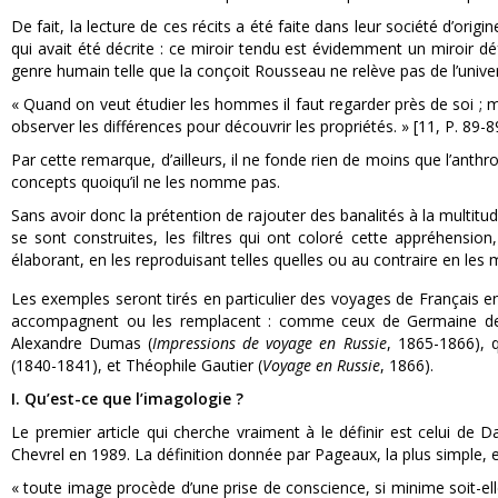
De fait, la lecture de ces récits a été faite dans leur société d’origi
qui avait été décrite : ce miroir tendu est évidemment un miroir d
genre humain telle que la conçoit Rousseau ne relève pas de l’universal
« Quand on veut étudier les hommes il faut regarder près de soi ; ma
observer les différences pour découvrir les propriétés. » [11, P. 89-8
Par cette remarque, d’ailleurs, il ne fonde rien de moins que l’anthro
concepts quoiqu’il ne les nomme pas.
Sans avoir donc la prétention de rajouter des banalités à la multitu
se sont construites, les filtres qui ont coloré cette appréhensio
élaborant, en les reproduisant telles quelles ou au contraire en les 
Les exemples seront tirés en particulier des voyages de Français en
accompagnent ou les remplacent : comme ceux de Germaine de
Alexandre Dumas (
Impressions de voyage en Russie
, 1865-1866), 
(1840-1841), et Théophile Gautier (
Voyage en Russie
, 1866).
I. Qu’est-ce que l’imagologie ?
Le premier article qui cherche vraiment à le définir est celui de 
Chevrel en 1989. La définition donnée par Pageaux, la plus simple, e
« toute image procède d’une prise de conscience, si minime soit-elle,