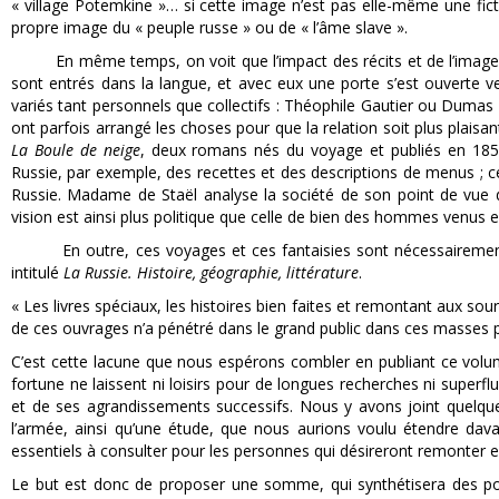
« village Potemkine »… si cette image n’est pas elle-même une fictio
propre image du « peuple russe » ou de « l’âme slave ».
En même temps, on voit que l’impact des récits et de l’image de l
sont entrés dans la langue, et avec eux une porte s’est ouverte vers 
variés tant personnels que collectifs : Théophile Gautier ou Dumas o
ont parfois arrangé les choses pour que la relation soit plus pla
La Boule de neige
, deux romans nés du voyage et publiés en 1859
Russie, par exemple, des recettes et des descriptions de menus ; ce
Russie. Madame de Staël analyse la société de son point de vue
vision est ainsi plus politique que celle de bien des hommes venus e
En outre, ces voyages et ces fantaisies sont nécessairement 
intitulé
La Russie. Histoire, géographie, littérature
.
« Les livres spéciaux, les histoires bien faites et remontant aux s
de ces ouvrages n’a pénétré dans le grand public dans ces masses p
C’est cette lacune que nous espérons combler en publiant ce volu
fortune ne laissent ni loisirs pour de longues recherches ni superflu 
et de ses agrandissements successifs. Nous y avons joint quelque
l’armée, ainsi qu’une étude, que nous aurions voulu étendre davan
essentiels à consulter pour les personnes qui désireront remonter e
Le but est donc de proposer une somme, qui synthétisera des point