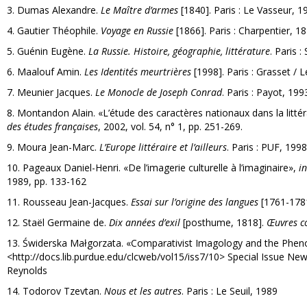
3. Dumas Alexandre.
Le Maître d’armes
[1840]. Paris : Le Vasseur, 1
4. Gautier Théophile.
Voyage en Russie
[1866]. Paris : Charpentier, 18
5. Guénin Eugène.
La Russie. Histoire, géographie, littérature
. Paris :
6. Maalouf Amin.
Les Identités meurtrières
[1998]. Paris : Grasset / 
7. Meunier Jacques.
Le Monocle de Joseph Conrad
. Paris : Payot, 19
8. Montandon Alain. «L’étude des caractères nationaux dans la litt
des études françaises
, 2002, vol. 54, n° 1, pp. 251-269.
9. Moura Jean-Marc.
L’Europe littéraire et l’ailleurs
. Paris : PUF, 1998
10. Pageaux Daniel-Henri. «De l’imagerie culturelle à l’imaginaire»,
in
1989, pp. 133-162
11. Rousseau Jean-Jacques.
Essai sur l’origine des langues
[1761-1781]
12. Staël Germaine de.
Dix années d’exil
[posthume, 1818].
Œuvres c
13. Świderska Małgorzata. «Comparativist Imagology and the Phe
<http://docs.lib.purdue.edu/clcweb/vol15/iss7/10> Special Issue New
Reynolds
14. Todorov Tzevtan.
Nous et les autres
. Paris : Le Seuil, 1989