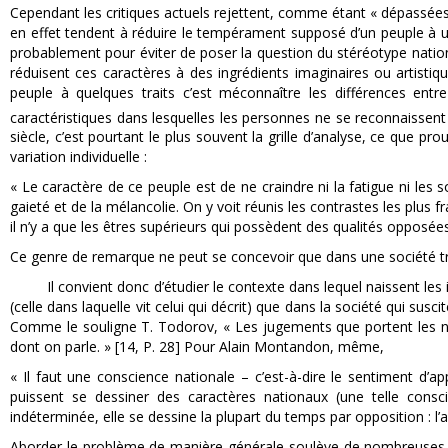
Cependant les critiques actuels rejettent, comme étant « dépassées 
en effet tendent à réduire le tempérament supposé d’un peuple à un
probablement pour éviter de poser la question du stéréotype nation
réduisent ces caractères à des ingrédients imaginaires ou artistiqu
peuple à quelques traits c’est méconnaître les différences entre
caractéristiques dans lesquelles les personnes ne se reconnaissen
siècle, c’est pourtant le plus souvent la grille d’analyse, ce que
variation individuelle :
« Le caractère de ce peuple est de ne craindre ni la fatigue ni les so
gaieté et de la mélancolie. On y voit réunis les contrastes les plus f
il n’y a que les êtres supérieurs qui possèdent des qualités opposées
Ce genre de remarque ne peut se concevoir que dans une société tr
Il convient donc d’étudier le contexte dans lequel naissent les i
(celle dans laquelle vit celui qui décrit) que dans la société qui su
Comme le souligne T. Todorov, « Les jugements que portent les nat
dont on parle. » [14, P. 28] Pour Alain Montandon, même,
« Il faut une conscience nationale – c’est-à-dire le sentiment d’ap
puissent se dessiner des caractères nationaux (une telle consci
indéterminée, elle se dessine la plupart du temps par opposition : l’au
Aborder le problème de manière générale soulève de nombreuses di