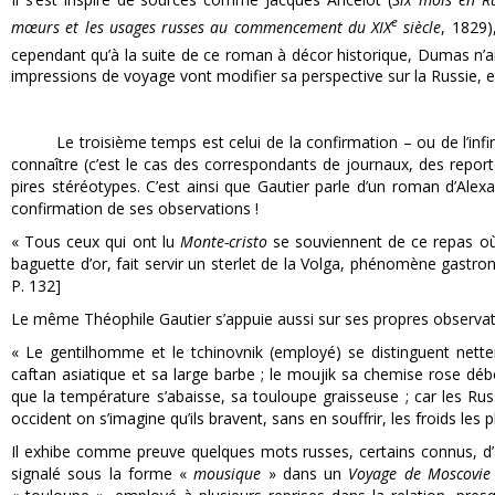
e
mœurs et les usages russes au commencement du XIX
siècle
, 1829)
cependant qu’à la suite de ce roman à décor historique, Dumas n’ai
impressions de voyage vont modifier sa perspective sur la Russie, 
Le troisième temps est celui de la confirmation – ou de l’infirma
connaître (c’est le cas des correspondants de journaux, des reporte
pires stéréotypes. C’est ainsi que Gautier parle d’un roman d’Ale
confirmation de ses observations !
« Tous ceux qui ont lu
Monte-cristo
se souviennent de ce repas où l
baguette d’or, fait servir un sterlet de la Volga, phénomène gastro
P. 132]
Le même Théophile Gautier s’appuie aussi sur ses propres observati
« Le gentilhomme et le tchinovnik (employé) se distinguent net
caftan asiatique et sa large barbe ; le moujik sa chemise rose dé
que la température s’abaisse, sa touloupe graisseuse ; car les Rus
occident on s’imagine qu’ils bravent, sans en souffrir, les froids les p
Il exhibe comme preuve quelques mots russes, certains connus, d’a
signalé sous la forme «
mousique
» dans un
Voyage de Moscovie