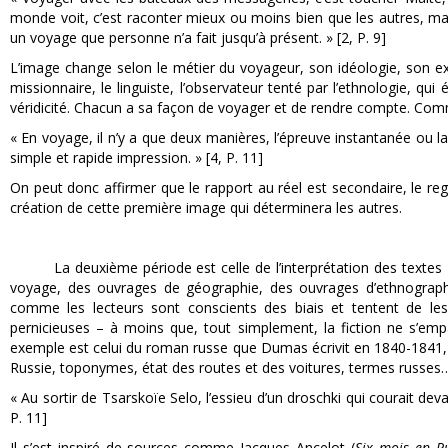
monde voit, c’est raconter mieux ou moins bien que les autres, mais
un voyage que personne n’a fait jusqu’à présent. » [2, P. 9]
L’image change selon le métier du voyageur, son idéologie, son ex
missionnaire, le linguiste, l’observateur tenté par l’ethnologie, qu
véridicité. Chacun a sa façon de voyager et de rendre compte. Co
« En voyage, il n’y a que deux manières, l’épreuve instantanée ou 
simple et rapide impression. » [4, P. 11]
On peut donc affirmer que le rapport au réel est secondaire, le re
création de cette première image qui déterminera les autres.
La deuxième période est celle de l’interprétation des textes et
voyage, des ouvrages de géographie, des ouvrages d’ethnograp
comme les lecteurs sont conscients des biais et tentent de les 
pernicieuses – à moins que, tout simplement, la fiction ne s’
exemple est celui du roman russe que Dumas écrivit en 1840-1841
Russie, toponymes, état des routes et des voitures, termes russes…
« Au sortir de Tsarskoïe Selo, l’essieu d’un droschki qui courait deva
P. 11]
Il s’est inspiré de sources comme Jacques Ancelot (
Six mois en Ru