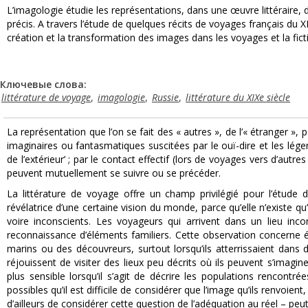
L’imagologie étudie les représentations, dans une œuvre littéraire, 
précis. A travers l’étude de quelques récits de voyages français du 
création et la transformation des images dans les voyages et la ficti
Ключевые слова:
littérature de voyage
,
imagologie
,
Russie
,
littérature du XIXe siècle
La représentation que l’on se fait des « autres », de l’« étranger »,
imaginaires ou fantasmatiques suscitées par le ouï-dire et les légend
de l’extérieur’ ; par le contact effectif (lors de voyages vers d’autre
peuvent mutuellement se suivre ou se précéder.
La littérature de voyage offre un champ privilégié pour l’étude d
révélatrice d’une certaine vision du monde, parce qu’elle n’existe qu’
voire inconscients. Les voyageurs qui arrivent dans un lieu inc
reconnaissance d’éléments familiers. Cette observation concerne 
marins ou des découvreurs, surtout lorsqu’ils atterrissaient dans
réjouissent de visiter des lieux peu décrits où ils peuvent s’imagi
plus sensible lorsqu’il s’agit de décrire les populations rencontré
possibles qu’il est difficile de considérer que l’image qu’ils renvoie
d’ailleurs de considérer cette question de l’adéquation au réel – peut