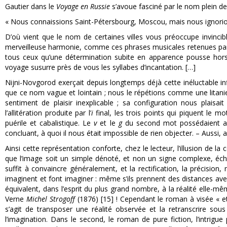
Gautier dans le
Voyage en Russie
s’avoue fasciné par le nom plein d
« Nous connaissions Saint-Pétersbourg, Moscou, mais nous ignorio
D’où vient que le nom de certaines villes vous préoccupe invinci
merveilleuse harmonie, comme ces phrases musicales retenues par 
tous ceux qu’une détermination subite en apparence pousse hors d
voyage susurre près de vous les syllabes d’incantation. […]
Nijni-Novgorod exerçait depuis longtemps déjà cette inéluctable i
que ce nom vague et lointain ; nous le répétions comme une litanie
sentiment de plaisir inexplicable ; sa configuration nous plais
l’allitération produite par l’
i
final, les trois points qui piquent le
puérile et cabalistique. Le
v
et le
g
du second mot possédaient auss
concluant, à quoi il nous était impossible de rien objecter. – Aussi, a
Ainsi cette représentation conforte, chez le lecteur, l’illusion de l
que l’image soit un simple dénoté, et non un signe complexe, éch
suffit à convaincre généralement, et la rectification, la précisio
imaginent et font imaginer : même s’ils prennent des distances avec 
équivalent, dans l’esprit du plus grand nombre, à la réalité elle-
Verne
Michel Strogoff
(1876) [15] ! Cependant le roman à visée « et
s’agit de transposer une réalité observée et la retranscrire so
l’imagination. Dans le second, le roman de pure fiction, l’intrigu