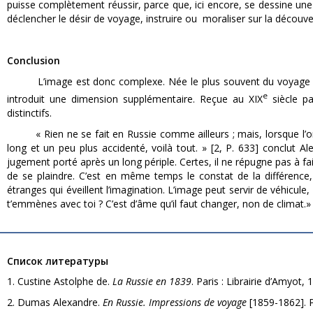
puisse complètement réussir, parce que, ici encore, se dessine une i
déclencher le désir de voyage, instruire ou moraliser sur la découver
Conclusion
L’image est donc complexe. Née le plus souvent du voyage ou de l
e
introduit une dimension supplémentaire. Reçue au XIX
siècle pa
distinctifs.
« Rien ne se fait en Russie comme ailleurs ; mais, lorsque l’on c
long et un peu plus accidenté, voilà tout. » [2, P. 633] conclut 
jugement porté après un long périple. Certes, il ne répugne pas à fa
de se plaindre. C’est en même temps le constat de la différence
étranges qui éveillent l’imagination. L’image peut servir de véhicul
t’emmènes avec toi ? C’est d’âme qu’il faut changer, non de climat.»
Список литературы
1. Custine Astolphe de.
La Russie en 1839
. Paris : Librairie d’Amyot, 
2. Dumas Alexandre.
En Russie. Impressions de voyage
[1859-1862]. P