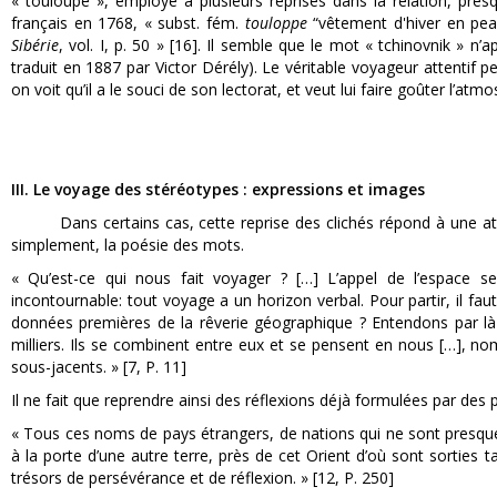
« touloupe », employé à plusieurs reprises dans la relation, pres
français en 1768, « subst. fém.
touloppe
“vêtement d'hiver en pea
Sibérie
, vol. I, p. 50 » [16]. Il semble que le mot « tchinovnik » n
traduit en 1887 par Victor Dérély). Le véritable voyageur attentif
on voit qu’il a le souci de son lectorat, et veut lui faire goûter l’a
III. Le voyage des stéréotypes : expressions et images
Dans certains cas, cette reprise des clichés répond à une atten
simplement, la poésie des mots.
« Qu’est-ce qui nous fait voyager ? […] L’appel de l’espace 
incontournable: tout voyage a un horizon verbal. Pour partir, il fau
données premières de la rêverie géographique ? Entendons par là 
milliers. Ils se combinent entre eux et se pensent en nous […], n
sous-jacents. » [7, P. 11]
Il ne fait que reprendre ainsi des réflexions déjà formulées par d
« Tous ces noms de pays étrangers, de nations qui ne sont presque 
à la porte d’une autre terre, près de cet Orient d’où sont sorties 
trésors de persévérance et de réflexion. » [12, P. 250]