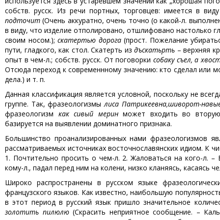
используется здесь в устаревшем значении как „хорошая погод
собств. русск. Из речи портных, торговцев: имеется в ви
подточит
(Очень аккуратно, очень точно (о какой-л. выполне
в виду, что изделие отполировано, отшлифовано настолько гл
своим носом.);
скатертью дорога
(прост. Пожелание убиратьс
пути, гладкого, как стол. Скатерть из
дъскатьрть
– верхняя кр
опыт в чем-л.; собств. русск. От поговорки
собаку съел, а хво
Отсюда переход к современнному значению: кто сделал или м
дела.) и т. п.
Данная классификация является условной, поскольку не всег
группе. Так, фразеологизмы
лиса Патрикеевна,
шиворот-навы
фразеологизм
как сивый мерин
может входить во вторую 
базируется на выявлении доминатного признака.
Большинство проанализированных нами фразеологизмов яв
рассматриваемых источниках восточнославянских идиом. К ч
1. Почтительно просить о чем-л. 2. Жаловаться на кого-л. 
кому-л., падал перед ним на колени, низко кланяясь, касаясь ч
Широко распространены в русском языке фразеологическ
французского языков. Как известно, наибольшую популярность 
в этот период в русский язык пришло значительное количе
золотить пилюлю
(Скрасить неприятное сообщение. – Кальк