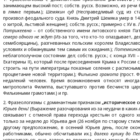
занимающем высокий пост; собств. русск. Возможно, из речи 
в лямке первым.);
Шемякин суд
(Несправедливый суд; из ст
произвол феодального суда. Князь Дмитрий Шемяка умер в 1453
о хитрой, льстивой женщине); собств. русск.; примерно с XV в
Патрикеевна
– от собственного имени литовского князя Пат
семеро одного не ждут
(Из-за того, что кто-то опаздывает, д
семибоярщины), разгневанных польским королем Владиславо
условиях и обманувшим тем самым их ожидания.);
Потемкинск
неблагополучном состоянии дел; собств. русск.; с конца XVII 
Екатерины II), который после присоединения Крыма к России 
строить на пути императрицы показные селения с расписными
процветание новой территории.);
Филькина грамота
(прост. 
недалекий человек. Время возникновения относят иногд
митрополита Филиппа, выступавшего против бесчинств цар
Филькиными грамотами.) и пр.
2. Фразеологизмы с доминантным признаком
„историческое с
Юрьев день!
(Выражение разочарования из-за неудачи в каких-л.
связывают с отменой права перехода крестьян от одного х
только за неделю до Юрьева дня (26 ноября по старому стилю
другому предположению, в осенний Юрьев день, после окон
работниками, обычно обсчитывали их.);
далеко кулику до Пе
успокаиваться; еще далеко до времени, когда можно будет 