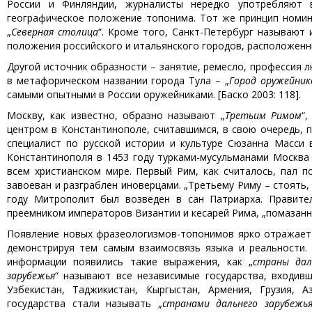
России и Финляндии, журналисты нередко употребляют 
географическое положение топонима. Тот же принцип номин
„
Северная столица
“. Кроме того, Санкт-Петербург называют 
положения российского и итальянского городов, расположенны
Другой источник образности – занятие, ремесло, профессия 
в метафорическом названии города Тула – „
Город оружейник
самыми опытными в России оружейниками. [Баско 2003: 118].
Москву, как известно, образно называют „
Третьим Римом
“
центром в Константинополе, считавшимся, в свою очередь, 
специалист по русской истории и культуре Сюзанна Масси 
Константинополя в 1453 году турками-мусульманами Москва
всем христианском мире. Первый Рим, как считалось, пал п
завоеван и разграблен иноверцами. „Третьему Риму – стоять, 
году Митрополит был возведен в сан Патриарха. Правит
преемником императоров Византии и кесарей Рима, „помазанни
Появление новых фразеологизмов-топонимов ярко отражает 
демонстрируя тем самым взаимосвязь языка и реальности. 
информации появились такие выражения, как „
страны дал
зарубежья
“ называют все независимые государства, входивш
Узбекистан, Таджикистан, Кыргыстан, Армения, Грузия, 
государства стали называть „
странами дальнего зарубежь