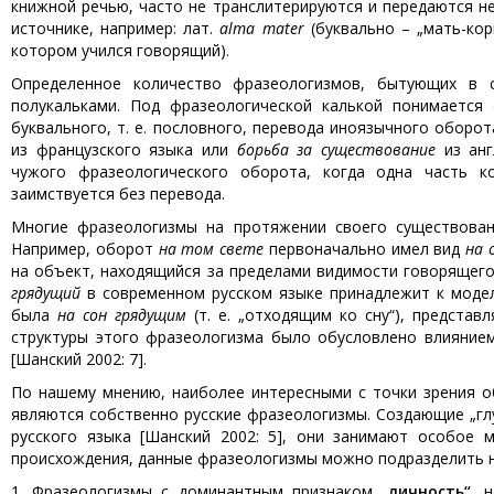
книжной речью, часто не транслитерируются и передаются не
источнике, например: лат.
alma mater
(буквально – „мать-кор
котором учился говорящий).
Определенное количество фразеологизмов, бытующих в с
полукальками. Под фразеологической калькой понимается 
буквального, т. е. пословного, перевода иноязычного оборо
из французского языка или
борьба за существование
из анг
чужого фразеологического оборота, когда одна часть к
заимствуется без перевода.
Многие фразеологизмы на протяжении своего существовани
Например, оборот
на том свете
первоначально имел вид
на 
на объект, находящийся за пределами видимости говорящег
грядущий
в современном русском языке принадлежит к модел
была
на сон грядущим
(т. е. „отходящим ко сну“), предста
структуры этого фразеологизма было обусловлено влиянием
[Шанский 2002: 7].
По нашему мнению, наиболее интересными с точки зрения о
являются собственно русские фразеологизмы. Создающие „г
русского языка [Шанский 2002: 5], они занимают особое м
происхождения, данные фразеологизмы можно подразделить 
1. Фразеологизмы с доминантным признаком
„личность“
, 