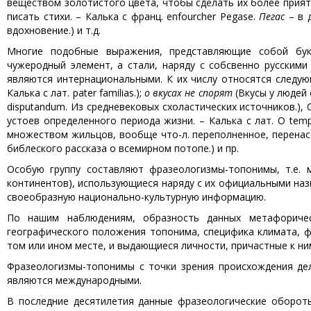
веществом золотистого цвета, чтобы сделать их более прият
писать стихи. – Калька с франц. еnfourcher Pegase.
Пегас
– в 
вдохновение.) и т.д.
Многие подобные выражения, представляющие собой бук
чужеродный элемент, а стали, наряду с собсвенно русским
являются интернациональными. К их числу относятся следу
Калька с лат. pater familias.);
о вкусах не спорят
(Вкусы у людей 
disputandum. Из средневековых схоластических источников.),
устоев определенного периода жизни. – Калька с лат. O tempo
множеством жильцов, вообще что-л. переполненное, перенасел
библеского рассказа о всемирном потопе.) и пр.
Особую группу составляют фразеологизмы-топонимы, т.е. м
континентов), использующиеся наряду с их официальными на
своеобразную национально-культурную информацию.
По нашим наблюдениям, образность данных метафоричес
географического положения топонима, специфика климата, фл
том или ином месте, и выдающиеся личности, причастные к ним
Фразеологизмы-топонимы с точки зрения происхождения дел
являются международными.
В последние десятилетия данные фразеологические обороты