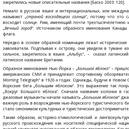
закрепились новые описательные названия [Баско 2003: 120].
Немало в русском языке и интернациональных, или междуна
называют „
страной восходящего солнца
“, потому что это с
восходит солнце. Рим, имееющий почти трехтысячелетнюю и
„
Вечный город
“. Источником образного именования Канады 
флага.
Нередко в основе образной номинации лежат исторические 
завоеватели. Подплывая к острову, они увидели в тумане из
сильное, закрепилось в языке. „Альбус“, – сказал латинск
латинское название Британии.
Образное именование Нью-Йорка – „
Большое яблоко
“ – пришл
американских СМИ и принадлежит спортивному обозревател
Morning Telegraph“ в 1920-х годах. Однажды, будучи в Новом
йоркские бега „большим яблоком“. Это выражение так понр
„Вокруг Большого яблока“. Сначала название колонки в га
джазовые музыканты начали называть „
Большим яблоком
“ джа
важную роль в возрождении нью-йоркского туристического би
стало синонимом культурных и туристических достопримечательн
Таким образом, историко-этимологический и лингвокульту
русского происхождения как носителей специфической наци
знаний студентов-иностранцев в области лексикологии. Как 