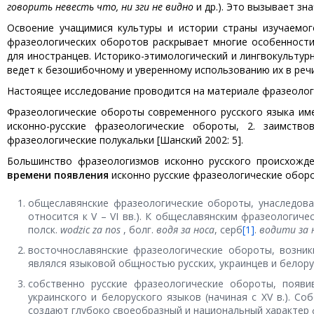
говорить невесть что, ни зги не видно
и др.). Это вызывает з
Освоение учащимися культуры и истории страны изучаемог
фразеологических оборотов раскрывает многие особенности
для иностранцев. Историко-этимологический и лингвокультур
ведет к безошибочному и уверенному использованию их в речи
Настоящее исследование проводится на материале фразеологич
Фразеологические обороты современного русского языка и
исконно-русские фразеологические обороты, 2. заимство
фразеологические полукальки [Шанский 2002: 5].
Большинство фразеологизмов исконно русского происхожд
времени появления
исконно русские фразеологические оборо
общеславянские фразеологические обороты, унаследова
относится к V – VI вв.). К общеславянским фразеологич
полск.
wodzic za nos
, болг.
водя за носа
, серб
[1]
.
водити за 
восточнославянские фразеологические обороты, возникш
являлся языковой общностью русских, украинцев и белору
собственно русские фразеологические обороты, появи
украинского и белоруского языков (начиная с XV в.). С
создают глубоко своеобразный и национальный характер ф