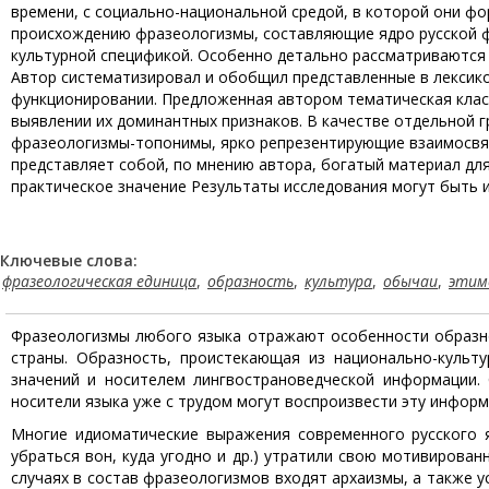
времени, с социально-национальной средой, в которой они фо
происхождению фразеологизмы, составляющие ядро русской 
культурной спецификой. Особенно детально рассматриваются
Автор систематизировал и обобщил представленные в лексико
функционировании. Предложенная автором тематическая класс
выявлении их доминантных признаков. В качестве отдельной 
фразеологизмы-топонимы, ярко репрезентирующие взаимосвязь
представляет собой, по мнению автора, богатый материал для
практическое значение Результаты исследования могут быть и
Ключевые слова:
фразеологическая единица
,
образность
,
культура
,
обычаи
,
этим
Фразеологизмы любого языка отражают особенности образно
страны. Образность, проистекающая из национально-культу
значений и носителем лингвострановедческой информации. 
носители языка уже с трудом могут воспроизвести эту инфор
Многие идиоматические выражения современного русского я
убраться вон, куда угодно и др.) утратили свою мотивирова
случаях в состав фразеологизмов входят архаизмы, а также 