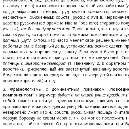
старому стилю) жизнь кулика наполнена особыми заботами (ух
когда вырастают птенцы, труд кулика кончается, можно 
несчастным, обиженным; собств. русск.; с XVII в. Первонач
царства русскими (во времена Ивана Грозного) старались по
участь.);
как Бог на душу положит
(Произвольно, как получится
сам государь, который почитался Божиим помазанником и суди
пятниц
) (шутл. О том, кто часто меняет свои решения, мнения
работы днем, в базарный день, устраивались всякие сделки (п
нанимаемых за определенную плату. Если нужно было расторг
опять-таки в пятницу в присутствии тех же свидетелей. Св
пятницы.);
шиворот-навыворот
(1. Наизнанку. 2. В обратном 
воротник). Прикрепленный или застегнутый наизнанку ворот
бояр сажали задом наперед на лошадь в вывернутой наизнанк
внимание зрителей.) и т. д.
3. Фразеологизмы с доминантным признаком
„повсед
компонентом“
, например:
будет и на нашей улице праздник
(
собой самостоятельную административную единицу со св
приглашались и жители других улиц. Но каждый житель ждал 
невероятно лжет кто-н.; собств. русск. Сивая лошадь счита
первую борозду на сивом мерине, т.к. oн мог ее проложить н
вероятно, собств. русск. От практики мореплавания: при