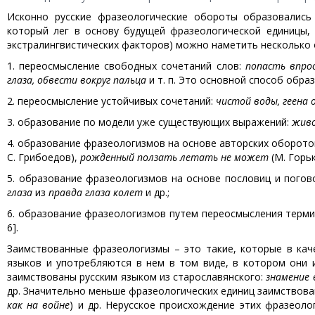
Исконно русские фразеологические обороты образовались
который лег в основу будущей фразеологической единицы, 
экстралингвистических факторов) можно наметить несколько 
1. переосмысление свободных сочетаний слов:
попасть впрос
глаза, обвести вокруг пальца
и т. п. Это основной способ обра
2. переосмысление устойчивых сочетаний:
чистой воды, геена о
3. образование по модели уже существующих выражений:
живо
4. образование фразеологизмов на основе авторских оборото
С. Грибоедов),
рожденный ползать летать не может
(М. Горьк
5. образование фразеологизмов на основе пословиц и погов
глаза
из
правда глаза колет
и др.;
6. образование фразеологизмов путем переосмысления терми
6].
Заимствованные фразеологизмы – это такие, которые в кач
языков и употребляются в нем в том виде, в котором они 
заимствованы русским языком из старославянского:
знамение 
др. Значительно меньше фразеологических единиц заимствовано
как на войне
) и др. Нерусское происхождение этих фразеол