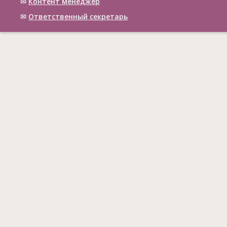
✉
Контент менеджер
✉
Ответственный cекретарь