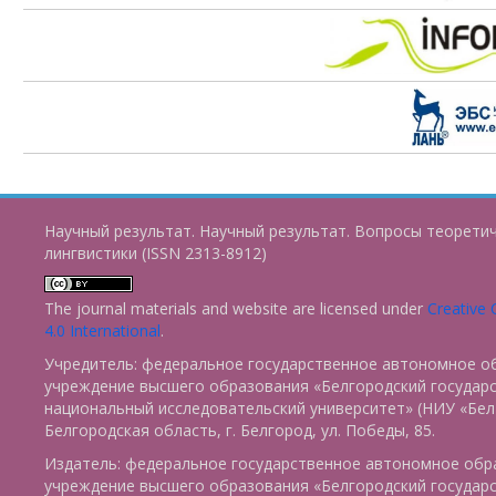
Научный результат. Научный результат. Вопросы теорети
лингвистики (ISSN 2313-8912)
The journal materials and website are licensed under
Creative
4.0 International
.
Учредитель: федеральное государственное автономное о
учреждение высшего образования «Белгородский государ
национальный исследовательский университет» (НИУ «БелГ
Белгородская область, г. Белгород, ул. Победы, 85.
Издатель: федеральное государственное автономное обр
учреждение высшего образования «Белгородский государ