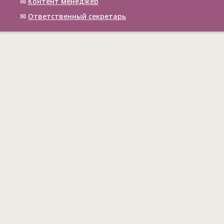
✉
Контент менеджер
✉
Ответственный cекретарь