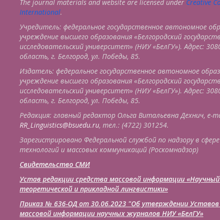
The journal materials and website are licensed under
Creative C
International
.
Учредитель: федеральное государственное автономное об
учреждение высшего образования «Белгородский государс
исследовательский университет» (НИУ «БелГУ»). Адрес: 308
область, г. Белгород, ул. Победы, 85.
Издатель: федеральное государственное автономное обра
учреждение высшего образования «Белгородский государс
исследовательский университет» (НИУ «БелГУ»). Адрес: 308
область, г. Белгород, ул. Победы, 85.
Редакция: главный редактор Ольга Витальевна Дехнич, e-ma
RR_Linguistics@bsuedu.ru
, тел.: (4722) 301254.
Зарегистрировано Федеральной службой по надзору в сфере
технологий и массовых коммуникаций (Роскомнадзор)
Свидетельство СМИ
Устав редакции средства массовой информации «Научный
теоретической и прикладной лингвистики»
Приказ № 636-ОД от 30.06.2023 "Об утверждении Уставов
массовой информации научных журналов НИУ «БелГУ»