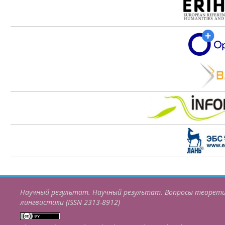
Научный результат. Научный результат. Вопросы теорети
лингвистики (ISSN 2313-8912)