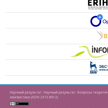
Научный результат. Научный результат. Вопросы теорети
лингвистики (ISSN 2313-8912)