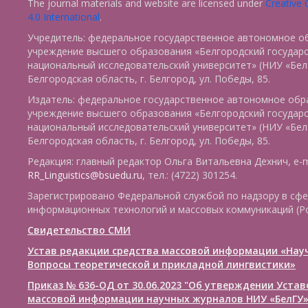
The journal materials and website are licensed under
Creative
4.0 International
.
Учредитель: федеральное государственное автономное о
учреждение высшего образования «Белгородский государ
национальный исследовательский университет» (НИУ «БелГ
Белгородская область, г. Белгород, ул. Победы, 85.
Издатель: федеральное государственное автономное обр
учреждение высшего образования «Белгородский государ
национальный исследовательский университет» (НИУ «БелГ
Белгородская область, г. Белгород, ул. Победы, 85.
Редакция: главный редактор Ольга Витальевна Дехнич, e-m
RR_Linguistics@bsuedu.ru
, тел.: (4722) 301254.
Зарегистрировано Федеральной службой по надзору в сфе
информационных технологий и массовых коммуникаций (Р
Свидетельство СМИ
Устав редакции средства массовой информации «Нау
Вопросы теоретической и прикладной лингвистики»
Приказ № 636-ОД от 30.06.2023 "Об утверждении Уста
массовой информации научных журналов НИУ «БелГУ