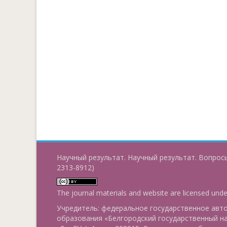
Научный результат. Научный результат. Вопросы
2313-8912)
The journal materials and website are licensed und
Учредитель: федеральное государственное ав
образования «Белгородский государственный н