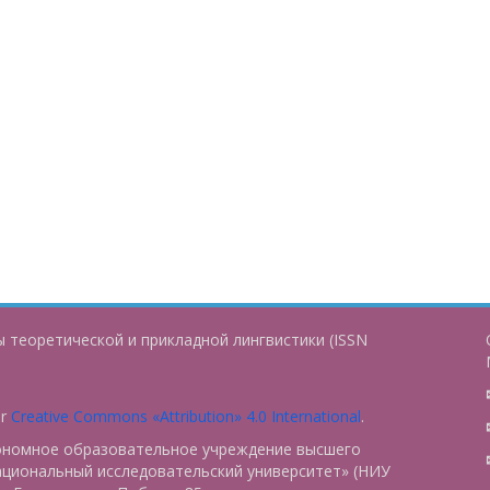
 теоретической и прикладной лингвистики (ISSN
er
Creative Commons «Attribution» 4.0 International
.
тономное образовательное учреждение высшего
ациональный исследовательский университет» (НИУ