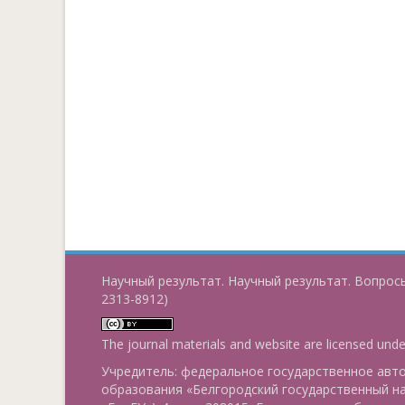
Научный результат. Научный результат. Вопросы
2313-8912)
The journal materials and website are licensed und
Учредитель: федеральное государственное ав
образования «Белгородский государственный н