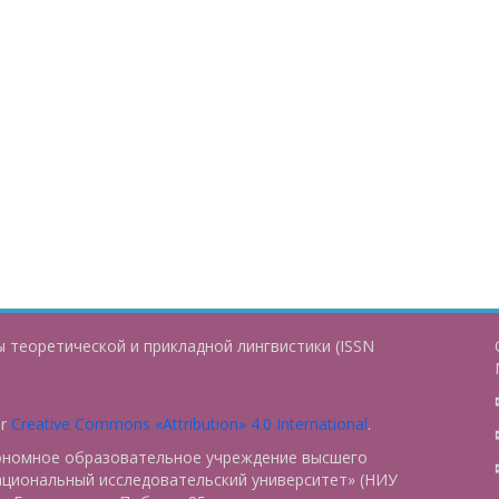
 теоретической и прикладной лингвистики (ISSN
er
Creative Commons «Attribution» 4.0 International
.
тономное образовательное учреждение высшего
ациональный исследовательский университет» (НИУ