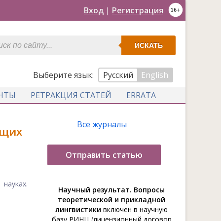
Вход
|
Регистрация
ИСКАТЬ
Выберите язык:
Русский
English
НТЫ
РЕТРАКЦИЯ СТАТЕЙ
ERRATA
Все журналы
ющих
Отправить статью
науках.
Научный результат. Вопросы
теоретической и прикладной
лингвистики
включен в научную
базу РИНЦ (лицензионный договор