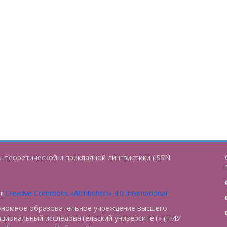
 теоретической и прикладной лингвистики (ISSN
er
Creative Commons «Attribution» 4.0 International
.
тономное образовательное учреждение высшего
ациональный исследовательский университет» (НИУ