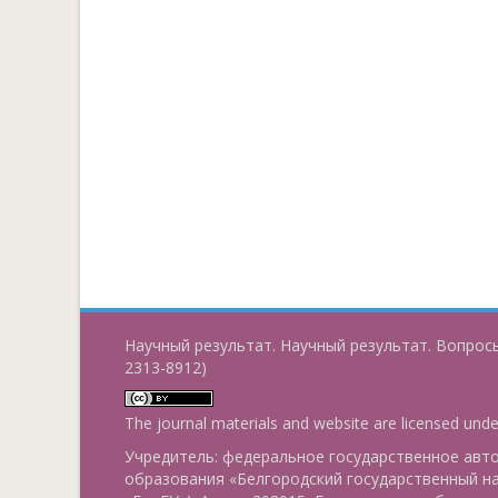
Научный результат. Научный результат. Вопросы
2313-8912)
The journal materials and website are licensed und
Учредитель: федеральное государственное ав
образования «Белгородский государственный н