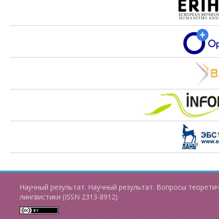
Научный результат. Научный результат. Вопросы теорети
лингвистики (ISSN 2313-8912)