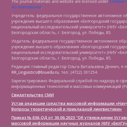
The journal materials and website are licensed under
Creative
4.0 International
.
Учредитель: федеральное государственное автономное о
учреждение высшего образования «Белгородский государ
национальный исследовательский университет» (НИУ «БелГ
Белгородская область, г. Белгород, ул. Победы, 85.
Издатель: федеральное государственное автономное обр
учреждение высшего образования «Белгородский государ
национальный исследовательский университет» (НИУ «БелГ
Белгородская область, г. Белгород, ул. Победы, 85.
Редакция: главный редактор Ольга Витальевна Дехнич, e-m
RR_Linguistics@bsuedu.ru
, тел.: (4722) 301254.
Зарегистрировано Федеральной службой по надзору в сфе
информационных технологий и массовых коммуникаций (Р
Свидетельство СМИ
Устав редакции средства массовой информации «Нау
Вопросы теоретической и прикладной лингвистики»
Приказ № 636-ОД от 30.06.2023 "Об утверждении Уста
массовой информации научных журналов НИУ «БелГУ