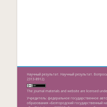
Научный результат. Научный результат. Вопросы
2313-8912)
The journal materials and website are licensed und
Учредитель: федеральное государственное ав
образования «Белгородский государственный н