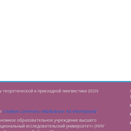
 теоретической и прикладной лингвистики (ISSN
er
Creative Commons «Attribution» 4.0 International
.
тономное образовательное учреждение высшего
ациональный исследовательский университет» (НИУ