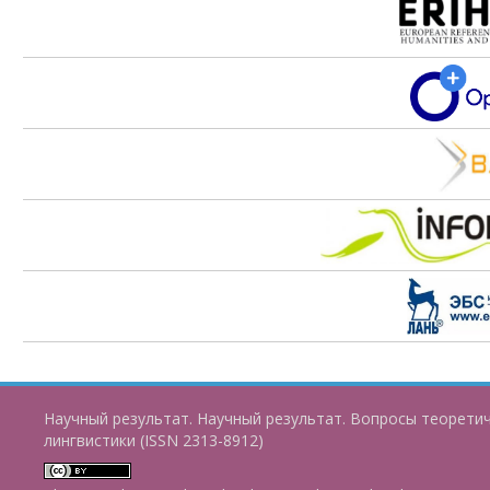
Научный результат. Научный результат. Вопросы теорети
лингвистики (ISSN 2313-8912)