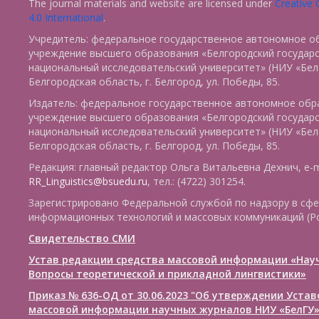
The journal materials and website are licensed under
Creative
4.0 International
.
Учредитель: федеральное государственное автономное о
учреждение высшего образования «Белгородский государ
национальный исследовательский университет» (НИУ «БелГ
Белгородская область, г. Белгород, ул. Победы, 85.
Издатель: федеральное государственное автономное обр
учреждение высшего образования «Белгородский государ
национальный исследовательский университет» (НИУ «БелГ
Белгородская область, г. Белгород, ул. Победы, 85.
Редакция: главный редактор Ольга Витальевна Дехнич, e-m
RR_Linguistics@bsuedu.ru
, тел.: (4722) 301254.
Зарегистрировано Федеральной службой по надзору в сфе
информационных технологий и массовых коммуникаций (Р
Свидетельство СМИ
Устав редакции средства массовой информации «Нау
Вопросы теоретической и прикладной лингвистики»
Приказ № 636-ОД от 30.06.2023 "Об утверждении Уста
массовой информации научных журналов НИУ «БелГУ