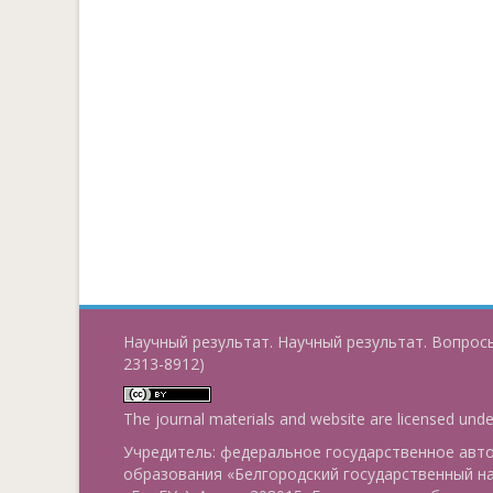
Научный результат. Научный результат. Вопросы
2313-8912)
The journal materials and website are licensed und
Учредитель: федеральное государственное ав
образования «Белгородский государственный н