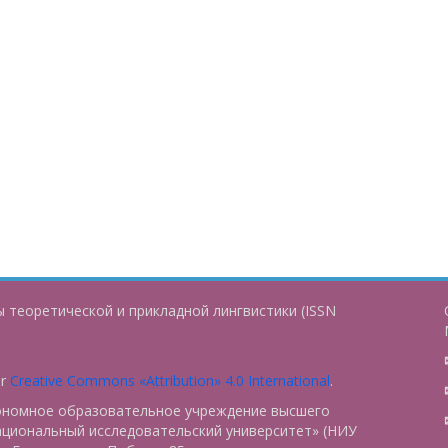
 теоретической и прикладной лингвистики (ISSN
er
Creative Commons «Attribution» 4.0 International
.
тономное образовательное учреждение высшего
ациональный исследовательский университет» (НИУ