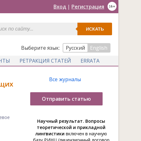
Вход
|
Регистрация
ИСКАТЬ
Выберите язык:
Русский
English
НТЫ
РЕТРАКЦИЯ СТАТЕЙ
ERRATA
Все журналы
ющих
Отправить статью
чевое
Научный результат. Вопросы
теоретической и прикладной
лингвистики
включен в научную
базу РИНЦ (лицензионный договор