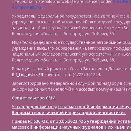
The journal materials and website are licensed under
Creative
4.0 International
.
Учредитель: федеральное государственное автономное о
учреждение высшего образования «Белгородский государ
национальный исследовательский университет» (НИУ «БелГ
Белгородская область, г. Белгород, ул. Победы, 85.
Издатель: федеральное государственное автономное обр
учреждение высшего образования «Белгородский государ
национальный исследовательский университет» (НИУ «БелГ
Белгородская область, г. Белгород, ул. Победы, 85.
Редакция: главный редактор Ольга Витальевна Дехнич, e-m
RR_Linguistics@bsuedu.ru
, тел.: (4722) 301254.
Зарегистрировано Федеральной службой по надзору в сфе
информационных технологий и массовых коммуникаций (Р
Свидетельство СМИ
Устав редакции средства массовой информации «Нау
Вопросы теоретической и прикладной лингвистики»
Приказ № 636-ОД от 30.06.2023 "Об утверждении Уста
массовой информации научных журналов НИУ «БелГУ