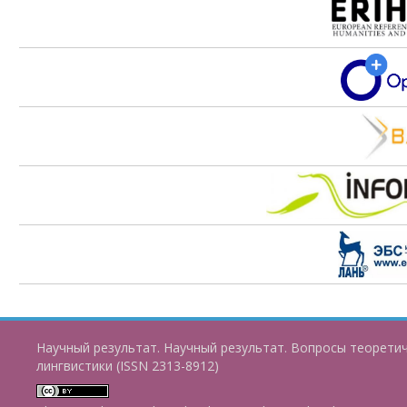
Научный результат. Научный результат. Вопросы теорети
лингвистики (ISSN 2313-8912)