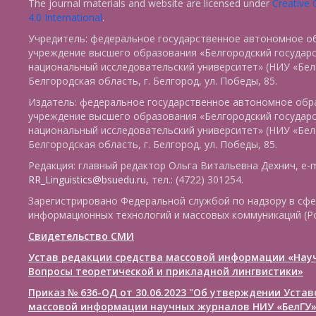
The journal materials and website are licensed under
Creative
4.0 International
.
Учредитель: федеральное государственное автономное о
учреждение высшего образования «Белгородский государ
национальный исследовательский университет» (НИУ «БелГ
Белгородская область, г. Белгород, ул. Победы, 85.
Издатель: федеральное государственное автономное обр
учреждение высшего образования «Белгородский государ
национальный исследовательский университет» (НИУ «БелГ
Белгородская область, г. Белгород, ул. Победы, 85.
Редакция: главный редактор Ольга Витальевна Дехнич, e-m
RR_Linguistics@bsuedu.ru
, тел.: (4722) 301254.
Зарегистрировано Федеральной службой по надзору в сфе
информационных технологий и массовых коммуникаций (Р
Свидетельство СМИ
Устав редакции средства массовой информации «Нау
Вопросы теоретической и прикладной лингвистики»
Приказ № 636-ОД от 30.06.2023 "Об утверждении Уста
массовой информации научных журналов НИУ «БелГУ