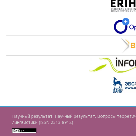
Научный результат. Научный результат. Вопросы теорети
лингвистики (ISSN 2313-8912)