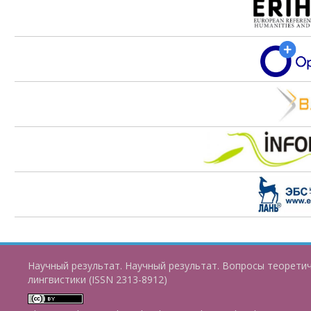
Научный результат. Научный результат. Вопросы теорети
лингвистики (ISSN 2313-8912)