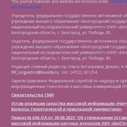
The journal materials and website are licensed under
Creative
4.0 International
.
Учредитель: федеральное государственное автономное о
учреждение высшего образования «Белгородский государ
национальный исследовательский университет» (НИУ «БелГ
Белгородская область, г. Белгород, ул. Победы, 85.
Издатель: федеральное государственное автономное обр
учреждение высшего образования «Белгородский государ
национальный исследовательский университет» (НИУ «БелГ
Белгородская область, г. Белгород, ул. Победы, 85.
Редакция: главный редактор Ольга Витальевна Дехнич, e-m
RR_Linguistics@bsuedu.ru
, тел.: (4722) 301254.
Зарегистрировано Федеральной службой по надзору в сфе
информационных технологий и массовых коммуникаций (Р
Свидетельство СМИ
Устав редакции средства массовой информации «Нау
Вопросы теоретической и прикладной лингвистики»
Приказ № 636-ОД от 30.06.2023 "Об утверждении Уста
массовой информации научных журналов НИУ «БелГУ