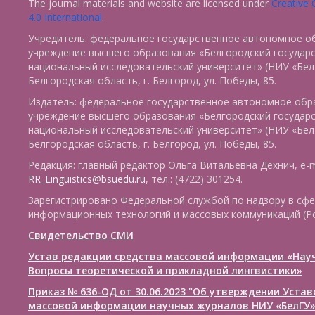
The journal materials and website are licensed under
Creative
4.0 International
.
Учредитель: федеральное государственное автономное о
учреждение высшего образования «Белгородский государ
национальный исследовательский университет» (НИУ «БелГ
Белгородская область, г. Белгород, ул. Победы, 85.
Издатель: федеральное государственное автономное обр
учреждение высшего образования «Белгородский государ
национальный исследовательский университет» (НИУ «БелГ
Белгородская область, г. Белгород, ул. Победы, 85.
Редакция: главный редактор Ольга Витальевна Дехнич, e-m
RR_Linguistics@bsuedu.ru
, тел.: (4722) 301254.
Зарегистрировано Федеральной службой по надзору в сфе
информационных технологий и массовых коммуникаций (Р
Свидетельство СМИ
Устав редакции средства массовой информации «Нау
Вопросы теоретической и прикладной лингвистики»
Приказ № 636-ОД от 30.06.2023 "Об утверждении Уста
массовой информации научных журналов НИУ «БелГУ