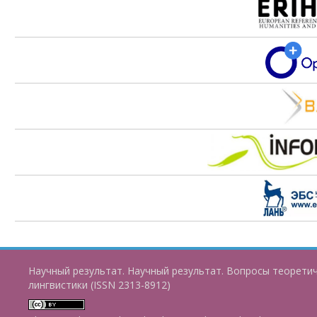
Научный результат. Научный результат. Вопросы теорети
лингвистики (ISSN 2313-8912)