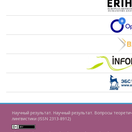
Научный результат. Научный результат. Вопросы теорети
лингвистики (ISSN 2313-8912)