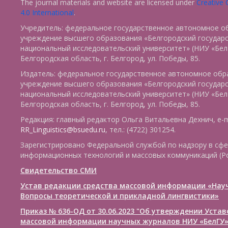
The journal materials and website are licensed under
Creative
4.0 International
.
Учредитель: федеральное государственное автономное о
учреждение высшего образования «Белгородский государ
национальный исследовательский университет» (НИУ «БелГ
Белгородская область, г. Белгород, ул. Победы, 85.
Издатель: федеральное государственное автономное обр
учреждение высшего образования «Белгородский государ
национальный исследовательский университет» (НИУ «БелГ
Белгородская область, г. Белгород, ул. Победы, 85.
Редакция: главный редактор Ольга Витальевна Дехнич, e-m
RR_Linguistics@bsuedu.ru
, тел.: (4722) 301254.
Зарегистрировано Федеральной службой по надзору в сфе
информационных технологий и массовых коммуникаций (Р
Свидетельство СМИ
Устав редакции средства массовой информации «Нау
Вопросы теоретической и прикладной лингвистики»
Приказ № 636-ОД от 30.06.2023 "Об утверждении Уста
массовой информации научных журналов НИУ «БелГУ