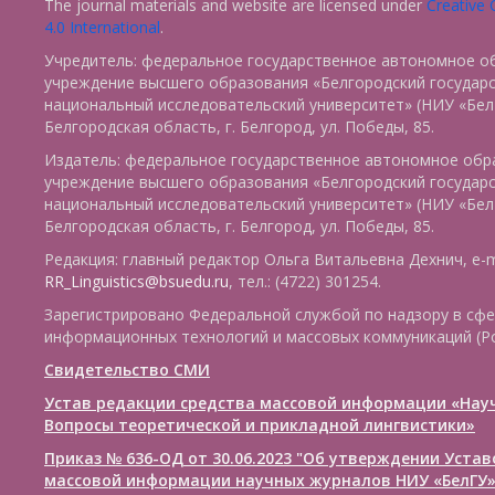
The journal materials and website are licensed under
Creative
4.0 International
.
Учредитель: федеральное государственное автономное о
учреждение высшего образования «Белгородский государ
национальный исследовательский университет» (НИУ «БелГ
Белгородская область, г. Белгород, ул. Победы, 85.
Издатель: федеральное государственное автономное обр
учреждение высшего образования «Белгородский государ
национальный исследовательский университет» (НИУ «БелГ
Белгородская область, г. Белгород, ул. Победы, 85.
Редакция: главный редактор Ольга Витальевна Дехнич, e-m
RR_Linguistics@bsuedu.ru
, тел.: (4722) 301254.
Зарегистрировано Федеральной службой по надзору в сфе
информационных технологий и массовых коммуникаций (Р
Свидетельство СМИ
Устав редакции средства массовой информации «Нау
Вопросы теоретической и прикладной лингвистики»
Приказ № 636-ОД от 30.06.2023 "Об утверждении Уста
массовой информации научных журналов НИУ «БелГУ