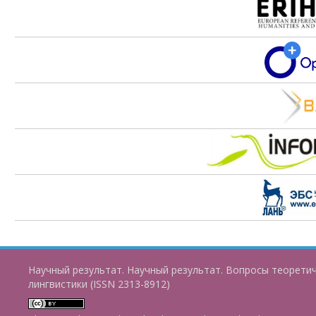
Научный результат. Научный результат. Вопросы теорети
лингвистики (ISSN 2313-8912)