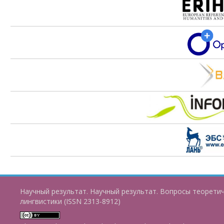
Научный результат. Научный результат. Вопросы теорети
лингвистики (ISSN 2313-8912)