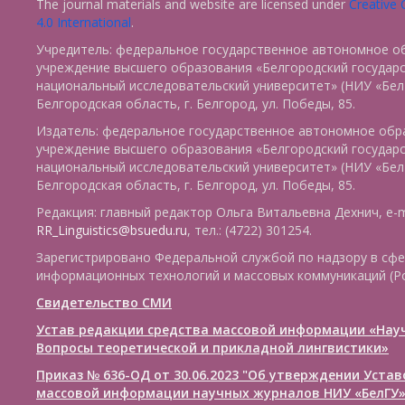
The journal materials and website are licensed under
Creative
4.0 International
.
Учредитель: федеральное государственное автономное о
учреждение высшего образования «Белгородский государ
национальный исследовательский университет» (НИУ «БелГ
Белгородская область, г. Белгород, ул. Победы, 85.
Издатель: федеральное государственное автономное обр
учреждение высшего образования «Белгородский государ
национальный исследовательский университет» (НИУ «БелГ
Белгородская область, г. Белгород, ул. Победы, 85.
Редакция: главный редактор Ольга Витальевна Дехнич, e-m
RR_Linguistics@bsuedu.ru
, тел.: (4722) 301254.
Зарегистрировано Федеральной службой по надзору в сфе
информационных технологий и массовых коммуникаций (Р
Свидетельство СМИ
Устав редакции средства массовой информации «Нау
Вопросы теоретической и прикладной лингвистики»
Приказ № 636-ОД от 30.06.2023 "Об утверждении Уста
массовой информации научных журналов НИУ «БелГУ