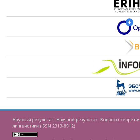
Научный результат. Научный результат. Вопросы теорети
лингвистики (ISSN 2313-8912)