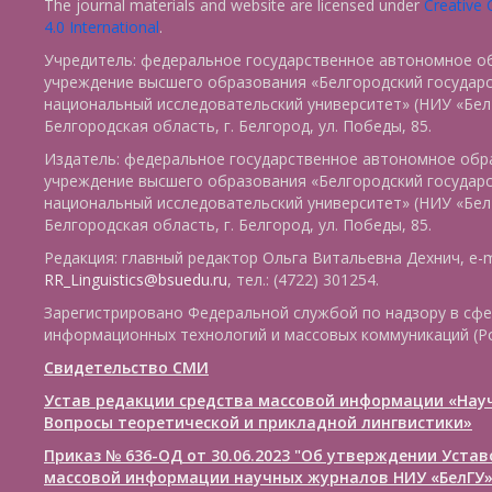
The journal materials and website are licensed under
Creative
4.0 International
.
Учредитель: федеральное государственное автономное о
учреждение высшего образования «Белгородский государ
национальный исследовательский университет» (НИУ «БелГ
Белгородская область, г. Белгород, ул. Победы, 85.
Издатель: федеральное государственное автономное обр
учреждение высшего образования «Белгородский государ
национальный исследовательский университет» (НИУ «БелГ
Белгородская область, г. Белгород, ул. Победы, 85.
Редакция: главный редактор Ольга Витальевна Дехнич, e-m
RR_Linguistics@bsuedu.ru
, тел.: (4722) 301254.
Зарегистрировано Федеральной службой по надзору в сфе
информационных технологий и массовых коммуникаций (Р
Свидетельство СМИ
Устав редакции средства массовой информации «Нау
Вопросы теоретической и прикладной лингвистики»
Приказ № 636-ОД от 30.06.2023 "Об утверждении Уста
массовой информации научных журналов НИУ «БелГУ