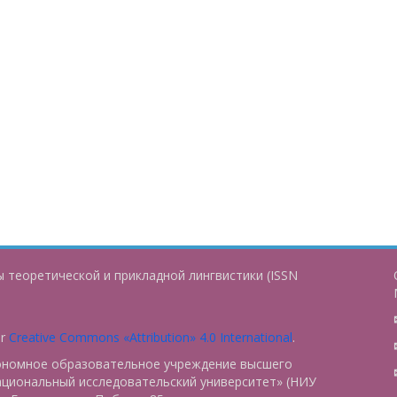
 теоретической и прикладной лингвистики (ISSN
er
Creative Commons «Attribution» 4.0 International
.
тономное образовательное учреждение высшего
ациональный исследовательский университет» (НИУ