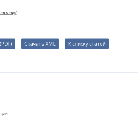
тистику
)
(PDF)
Скачать XML
К списку статей
ации.