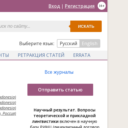
Вход
|
Регистрация
ИСКАТЬ
Выберите язык:
Русский
English
НТЫ
РЕТРАКЦИЯ СТАТЕЙ
ERRATA
Все журналы
Отправить статью
ndonesia)
ndonesia)
ndonesia)
Научный результат. Вопросы
 Россия)
теоретической и прикладной
лингвистики
включен в научную
базу РИНЦ (лицензионный договор