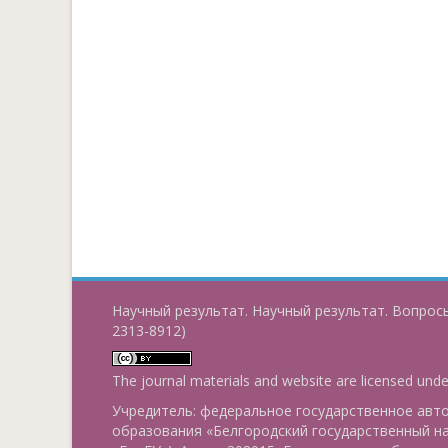
Научный результат. Научный результат. Вопросы
2313-8912)
The journal materials and website are licensed und
Учредитель: федеральное государственное ав
образования «Белгородский государственный н