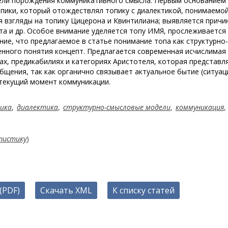
дели порождения коммуникативного смысла. Первым основанием
опики, который отождествлял топику с диалектикой, понимаемой
я взгляды на топику Цицерона и Квинтилиана; выявляется причи
а и др. Особое внимание уделяется топу ИМЯ, прослеживается
ие, что предлагаемое в статье понимание топа как структурно-
нного понятия концепт. Предлагается современная исчислимая
пах, предикабилиях и категориях Аристотеля, которая представл
щения, так как органично связывает актуальное бытие (ситуац
 текущий момент коммуникации.
ика
,
диалектика
,
структурно-смысловые модели
,
коммуникация
,
тистику
)
(PDF)
Скачать XML
К списку статей