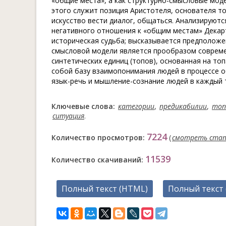
«общие места», а как структурно-смысловые мо
этого служит позиция Аристотеля, основателя т
искусство вести диалог, общаться. Анализируютс
негативного отношения к «общим местам» Декарт
историческая судьба; высказывается предположен
смысловой модели является прообразом совреме
синтетических единиц (топов), основанная на то
собой базу взаимопонимания людей в процессе об
язык-речь и мышление-сознание людей в каждый
Ключевые слова:
категории
,
предикабилии
,
топ
ситуация
.
7224
Количество просмотров:
(
смотреть ста
11539
Количество скачиваний:
Полный текст (HTML)
Полный текст 