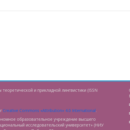
 теоретической и прикладной лингвистики (ISSN
er
Creative Commons «Attribution» 4.0 International
.
тономное образовательное учреждение высшего
ациональный исследовательский университет» (НИУ