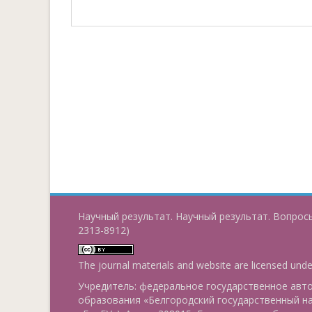
Научный результат. Научный результат. Вопросы
2313-8912)
The journal materials and website are licensed und
Учредитель: федеральное государственное ав
образования «Белгородский государственный н