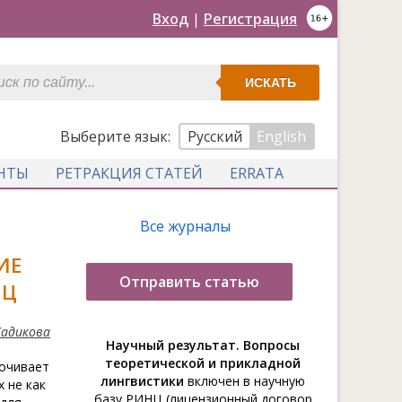
Вход
|
Регистрация
ИСКАТЬ
Выберите язык:
Русский
English
НТЫ
РЕТРАКЦИЯ СТАТЕЙ
ERRATA
Все журналы
ИЕ
Отправить статью
ИЦ
Садикова
Научный результат. Вопросы
теоретической и прикладной
точивает
лингвистики
включен в научную
 не как
базу РИНЦ (лицензионный договор